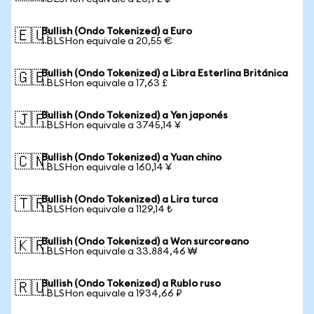
Bullish (Ondo Tokenized) a Euro
🇪🇺
1 BLSHon equivale a 20,55 €
Bullish (Ondo Tokenized) a Libra Esterlina Británica
🇬🇧
1 BLSHon equivale a 17,63 £
Bullish (Ondo Tokenized) a Yen japonés
🇯🇵
1 BLSHon equivale a 3745,14 ¥
Bullish (Ondo Tokenized) a Yuan chino
🇨🇳
1 BLSHon equivale a 160,14 ¥
Bullish (Ondo Tokenized) a Lira turca
🇹🇷
1 BLSHon equivale a 1129,14 ₺
Bullish (Ondo Tokenized) a Won surcoreano
🇰🇷
1 BLSHon equivale a 33.884,46 ₩
Bullish (Ondo Tokenized) a Rublo ruso
🇷🇺
1 BLSHon equivale a 1934,66 ₽