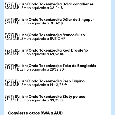
Bullish (Ondo Tokenized) a Dólar canadiense
🇨🇦
1 BLSHon equivale a 33,24 $
Bullish (Ondo Tokenized) a Dólar de Singapur
🇸🇬
1 BLSHon equivale a 30,42 $
Bullish (Ondo Tokenized) a Franco Suizo
🇨🇭
1 BLSHon equivale a 19,18 CHF
Bullish (Ondo Tokenized) a Real brasileño
🇧🇷
1 BLSHon equivale a 121,52 R$
Bullish (Ondo Tokenized) a Taka de Bangladés
🇧🇩
1 BLSHon equivale a 2932,20 ৳
Bullish (Ondo Tokenized) a Peso Filipino
🇵🇭
1 BLSHon equivale a 1443,78 ₱
Bullish (Ondo Tokenized) a Złoty polaco
🇵🇱
1 BLSHon equivale a 88,35 zł
Convierte otros RWA a AUD