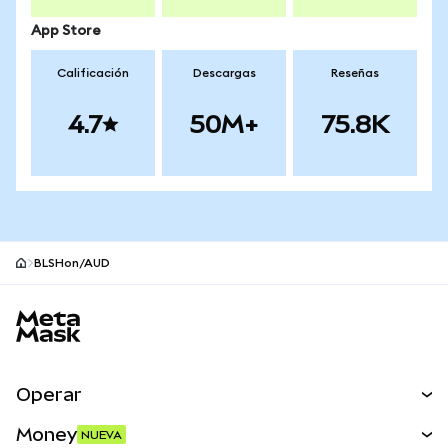
App Store
Calificación
Descargas
Reseñas
4.7
50M+
75.8K
BLSHon/AUD
Pie de página del sitio MetaMask
Operar
Canjear
Money
NUEVA