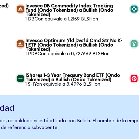
zed)
Invesco DB Commodity Index Tracking
Fund (Ondo Tokenized) a Bullish (Ondo
Tokenized)
1 DBCon equivale a 1,2159 BLSHon
Invesco Optimum Yld Dvsfd Cmd Str No K-
1 ETF (Ondo Tokenized) a Bullish (Ondo
Tokenized)
1 PDBCon equivale a 0,727669 BLSHon
iShares 1-3 Year Treasury Bond ETF (Ondo
Tokenized) a Bullish (Ondo Tokenized)
1 SHYon equivale a 3,4996 BLSHon
idad
o, respaldado ni está afiliado con Bullish. El nombre de la empr
o de referencia subyacente.