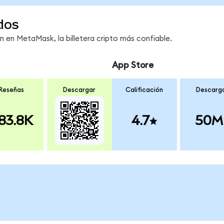
dos
en MetaMask, la billetera cripto más confiable.
App Store
Reseñas
Descargar
Calificación
Descarg
83.8K
4.7
50M