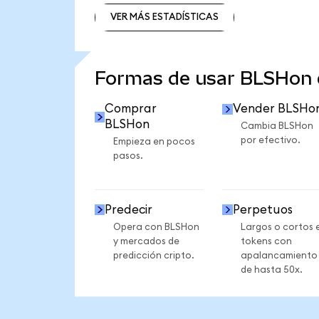
VER MÁS ESTADÍSTICAS
VER MÁS ESTADÍSTICAS
Formas de usar BLSHon
Comprar
Vender BLSHo
BLSHon
Cambia BLSHon
por efectivo.
Empieza en pocos
pasos.
Predecir
Perpetuos
Opera con BLSHon
Largos o cortos 
y mercados de
tokens con
predicción cripto.
apalancamiento
de hasta 50x.