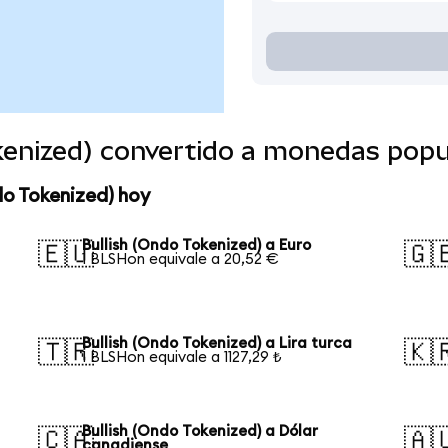
kenized) convertido a monedas popu
do Tokenized) hoy
Bullish (Ondo Tokenized) a Euro
🇪🇺
🇬
1 BLSHon equivale a 20,52 €
Bullish (Ondo Tokenized) a Lira turca
🇹🇷
🇰
1 BLSHon equivale a 1127,29 ₺
Bullish (Ondo Tokenized) a Dólar
🇨🇦
🇦
canadiense