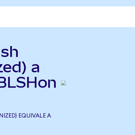
ish
zed) a
(BLSHon
NIZED) EQUIVALE A