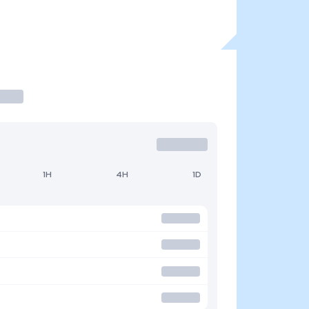
1H
4H
1D