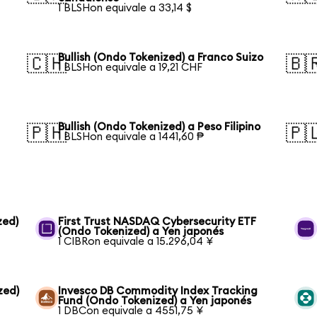
1 BLSHon equivale a 33,14 $
Bullish (Ondo Tokenized) a Franco Suizo
🇨🇭
🇧
1 BLSHon equivale a 19,21 CHF
Bullish (Ondo Tokenized) a Peso Filipino
🇵🇭
🇵
1 BLSHon equivale a 1441,60 ₱
zed)
First Trust NASDAQ Cybersecurity ETF
(Ondo Tokenized) a Yen japonés
1 CIBRon equivale a 15.296,04 ¥
zed)
Invesco DB Commodity Index Tracking
Fund (Ondo Tokenized) a Yen japonés
1 DBCon equivale a 4551,75 ¥