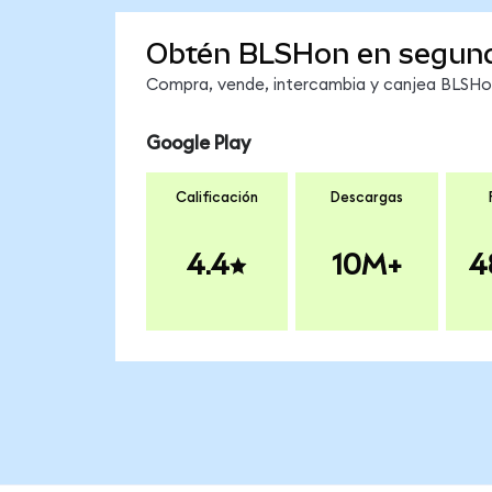
Obtén BLSHon en segun
Compra, vende, intercambia y canjea BLSHon 
Google Play
Calificación
Descargas
4.4
10M+
4