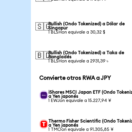
Bullish (Ondo Tokenized) a Dólar de
🇸🇬
Singapur
1 BLSHon equivale a 30,32 $
Bullish (Ondo Tokenized) a Taka de
🇧🇩
Bangladés
1 BLSHon equivale a 2931,39 ৳
Convierte otros RWA a JPY
iShares MSCI Japan ETF (Ondo Tokeni
a Yen japonés
1 EWJon equivale a 15.227,94 ¥
Thermo Fisher Scientific (Ondo Tokeni
a Yen japonés
1 TMOon equivale a 91.305,85 ¥