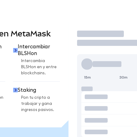
 en MetaMask
Operar
n
Intercambiar
BLSHon
Intercambia
BLSHon en y entre
blockchains.
15m
30m
Staking
en
Pon tu cripto a
trabajar y gana
ingresos pasivos.