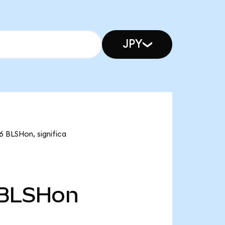
JPY
6 BLSHon, significa
BLSHon