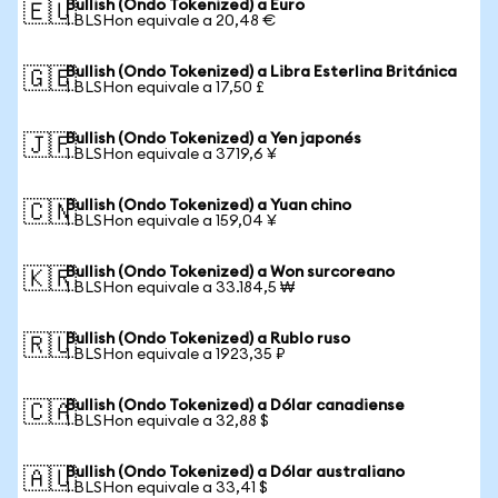
Bullish (Ondo Tokenized) a Euro
🇪🇺
1 BLSHon equivale a 20,48 €
Bullish (Ondo Tokenized) a Libra Esterlina Británica
🇬🇧
1 BLSHon equivale a 17,50 £
Bullish (Ondo Tokenized) a Yen japonés
🇯🇵
1 BLSHon equivale a 3719,6 ¥
Bullish (Ondo Tokenized) a Yuan chino
🇨🇳
1 BLSHon equivale a 159,04 ¥
Bullish (Ondo Tokenized) a Won surcoreano
🇰🇷
1 BLSHon equivale a 33.184,5 ₩
Bullish (Ondo Tokenized) a Rublo ruso
🇷🇺
1 BLSHon equivale a 1923,35 ₽
Bullish (Ondo Tokenized) a Dólar canadiense
🇨🇦
1 BLSHon equivale a 32,88 $
Bullish (Ondo Tokenized) a Dólar australiano
🇦🇺
1 BLSHon equivale a 33,41 $