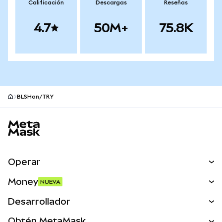
Calificación
Descargas
Reseñas
4.7
50M+
75.8K
BLSHon/TRY
Pie de página del sitio MetaMask
Operar
Canjear
Money
NUEVA
Predecir
NUEVA
Comprar
Desarrollador
Perps
NUEVA
Tarjeta
Ver los documentos
Obtén MetaMask