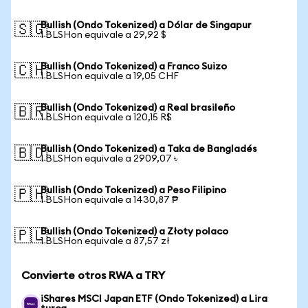
Bullish (Ondo Tokenized) a Dólar de Singapur
🇸🇬
1 BLSHon equivale a 29,92 $
Bullish (Ondo Tokenized) a Franco Suizo
🇨🇭
1 BLSHon equivale a 19,05 CHF
Bullish (Ondo Tokenized) a Real brasileño
🇧🇷
1 BLSHon equivale a 120,15 R$
Bullish (Ondo Tokenized) a Taka de Bangladés
🇧🇩
1 BLSHon equivale a 2909,07 ৳
Bullish (Ondo Tokenized) a Peso Filipino
🇵🇭
1 BLSHon equivale a 1430,87 ₱
Bullish (Ondo Tokenized) a Złoty polaco
🇵🇱
1 BLSHon equivale a 87,57 zł
Convierte otros RWA a TRY
iShares MSCI Japan ETF (Ondo Tokenized) a Lira