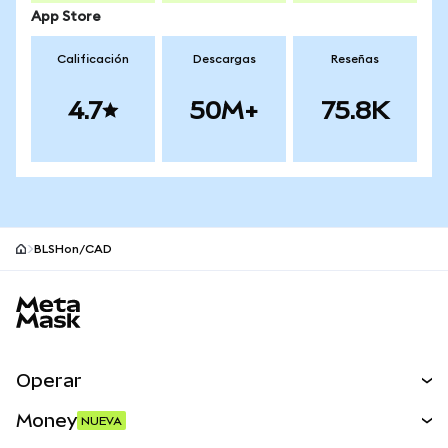
App Store
Calificación
Descargas
Reseñas
4.7
50M+
75.8K
BLSHon/CAD
Pie de página del sitio MetaMask
Operar
Canjear
Money
NUEVA
Predecir
NUEVA
Comprar