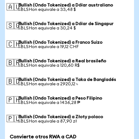
Bullish (Ondo Tokenized) a Dólar australiano
🇦🇺
1 BLSHon equivale a 33,48 $
Bullish (Ondo Tokenized) a Dólar de Singapur
🇸🇬
1 BLSHon equivale a 30,24 $
Bullish (Ondo Tokenized) a Franco Suizo
🇨🇭
1 BLSHon equivale a 19,12 CHF
Bullish (Ondo Tokenized) a Real brasileño
🇧🇷
1 BLSHon equivale a 120,60 R$
Bullish (Ondo Tokenized) a Taka de Bangladés
🇧🇩
1 BLSHon equivale a 2920,12 ৳
Bullish (Ondo Tokenized) a Peso Filipino
🇵🇭
1 BLSHon equivale a 1436,28 ₱
Bullish (Ondo Tokenized) a Złoty polaco
🇵🇱
1 BLSHon equivale a 87,90 zł
Convierte otros RWA a CAD