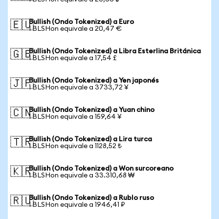
Bullish (Ondo Tokenized) a Euro
🇪🇺
1 BLSHon equivale a 20,47 €
Bullish (Ondo Tokenized) a Libra Esterlina Británica
🇬🇧
1 BLSHon equivale a 17,54 £
Bullish (Ondo Tokenized) a Yen japonés
🇯🇵
1 BLSHon equivale a 3733,72 ¥
Bullish (Ondo Tokenized) a Yuan chino
🇨🇳
1 BLSHon equivale a 159,64 ¥
Bullish (Ondo Tokenized) a Lira turca
🇹🇷
1 BLSHon equivale a 1128,52 ₺
Bullish (Ondo Tokenized) a Won surcoreano
🇰🇷
1 BLSHon equivale a 33.310,68 ₩
Bullish (Ondo Tokenized) a Rublo ruso
🇷🇺
1 BLSHon equivale a 1946,41 ₽