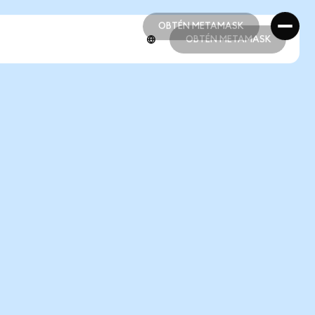
OBTÉN METAMASK
OBTÉN METAMASK
OBTÉN METAMASK
OBTÉN METAMASK