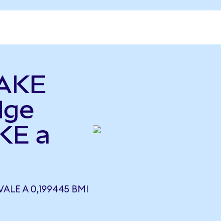
TAKE
dge
KE a
ALE A 0,199445 BMI