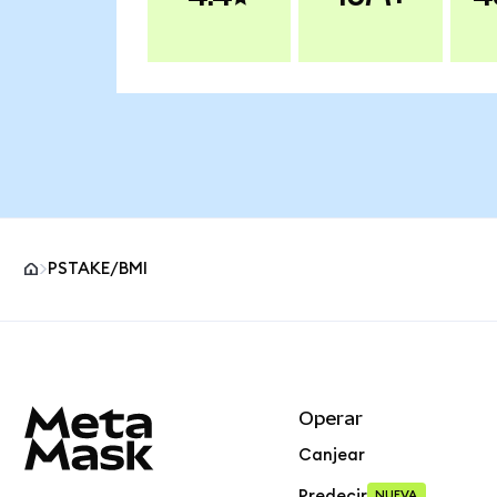
PSTAKE/BMI
Pie de página del sitio MetaMask
Operar
Canjear
Predecir
NUEVA