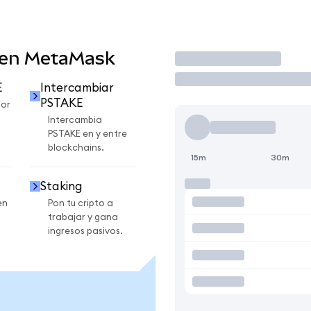
 en MetaMask
Operar
E
Intercambiar
PSTAKE
por
Intercambia
PSTAKE en y entre
blockchains.
15m
30m
Staking
en
Pon tu cripto a
trabajar y gana
ingresos pasivos.