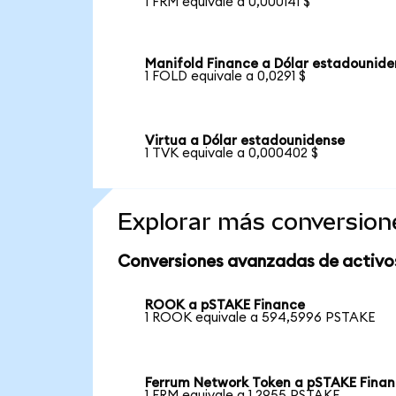
1 FRM equivale a 0,000141 $
Manifold Finance a Dólar estadounide
1 FOLD equivale a 0,0291 $
Virtua a Dólar estadounidense
1 TVK equivale a 0,000402 $
Explorar más conversion
Conversiones avanzadas de activo
ROOK a pSTAKE Finance
1 ROOK equivale a 594,5996 PSTAKE
Ferrum Network Token a pSTAKE Fina
1 FRM equivale a 1,2955 PSTAKE