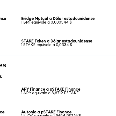
nse
Bridge Mutual a Dólar estadounidense
1 BMI equivale a 0,000544 $
STAKE Token a Dólar estadounidense
1 STAKE equivale a 0,0334 $
es
s
APY Finance a pSTAKE Finance
1 APY equivale a 3,8719 PSTAKE
nce
Autonio a pSTAKE Finance
1 NIOX equivale a 1,9694 PSTAKE