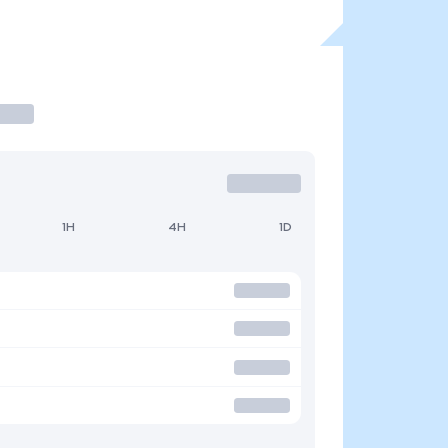
1H
4H
1D