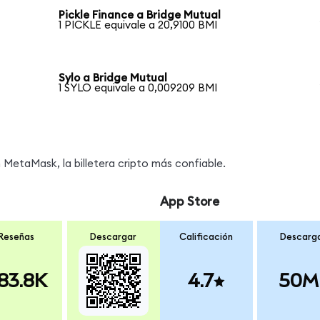
Pickle Finance a Bridge Mutual
1 PICKLE equivale a 20,9100 BMI
Sylo a Bridge Mutual
1 SYLO equivale a 0,009209 BMI
MetaMask, la billetera cripto más confiable.
App Store
Reseñas
Descargar
Calificación
Descarg
83.8K
4.7
50M