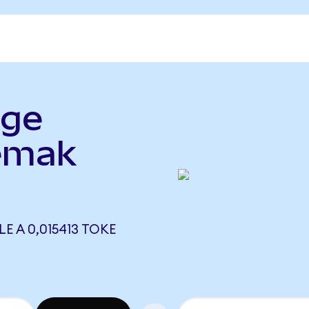
dge
emak
E A 0,015413 TOKE