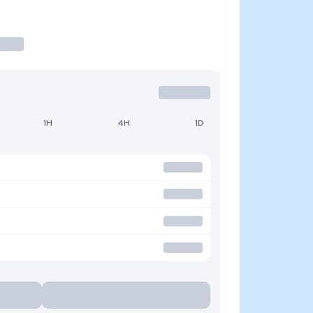
1H
4H
1D