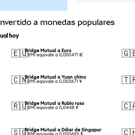
onvertido a monedas populares
ual hoy
Bridge Mutual a Euro
🇪🇺
🇬
1 BMI equivale a 0,000471 €
Bridge Mutual a Yuan chino
🇨🇳
🇹
1 BMI equivale a 0,003671 ¥
Bridge Mutual a Rublo ruso
🇷🇺
🇨
1 BMI equivale a 0,0448 ₽
Bridge Mutual a Dólar de Singapur
🇸🇬
🇨
1 BMI equivale a 0,000695 $