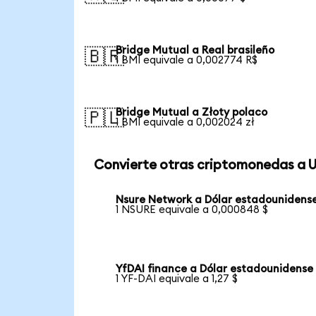
Bridge Mutual a Real brasileño
🇧🇷
1 BMI equivale a 0,002774 R$
Bridge Mutual a Złoty polaco
🇵🇱
1 BMI equivale a 0,002024 zł
Convierte otras criptomonedas a 
Nsure Network a Dólar estadounidens
1 NSURE equivale a 0,000848 $
YfDAI finance a Dólar estadounidense
1 YF-DAI equivale a 1,27 $