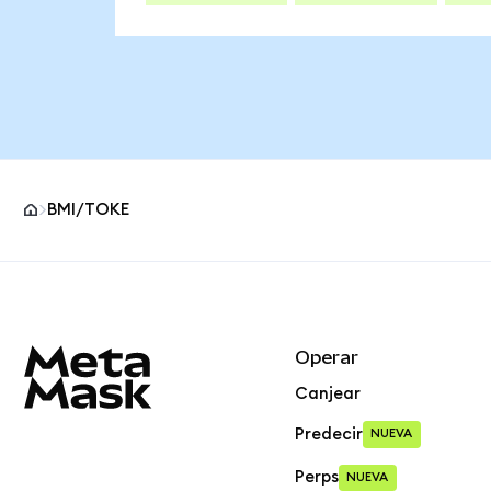
BMI/TOKE
Pie de página del sitio MetaMask
Operar
Canjear
Predecir
NUEVA
Perps
NUEVA