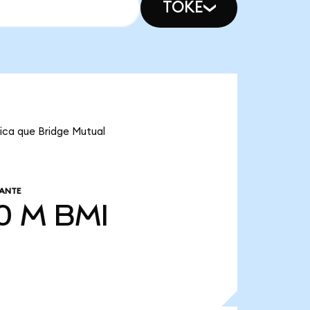
TOKE
fica que Bridge Mutual
LANTE
0 M
BMI