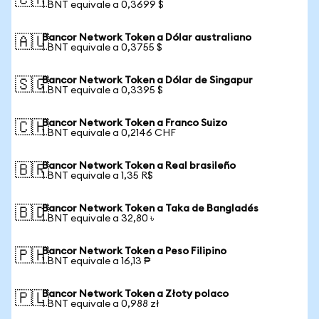
🇨🇦
1 BNT equivale a 0,3699 $
Bancor Network Token a Dólar australiano
🇦🇺
1 BNT equivale a 0,3755 $
Bancor Network Token a Dólar de Singapur
🇸🇬
1 BNT equivale a 0,3395 $
Bancor Network Token a Franco Suizo
🇨🇭
1 BNT equivale a 0,2146 CHF
Bancor Network Token a Real brasileño
🇧🇷
1 BNT equivale a 1,35 R$
Bancor Network Token a Taka de Bangladés
🇧🇩
1 BNT equivale a 32,80 ৳
Bancor Network Token a Peso Filipino
🇵🇭
1 BNT equivale a 16,13 ₱
Bancor Network Token a Złoty polaco
🇵🇱
1 BNT equivale a 0,988 zł