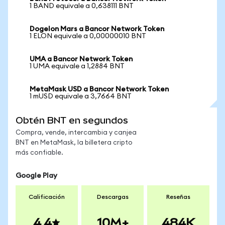
1 BAND equivale a 0,638111 BNT
Dogelon Mars a Bancor Network Token
1 ELON equivale a 0,00000010 BNT
UMA a Bancor Network Token
1 UMA equivale a 1,2884 BNT
MetaMask USD a Bancor Network Token
1 mUSD equivale a 3,7664 BNT
Obtén BNT en segundos
Compra, vende, intercambia y canjea
BNT en MetaMask, la billetera cripto
más confiable.
Google Play
Calificación
Descargas
Reseñas
4.4
10M+
484K