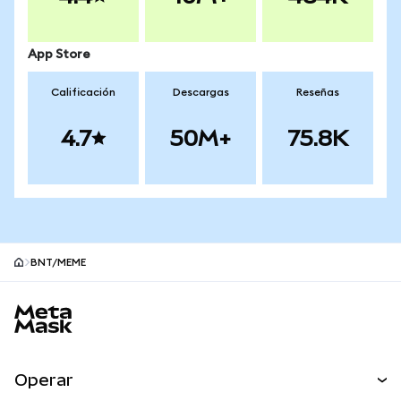
App Store
Calificación
Descargas
Reseñas
4.7
50M+
75.8K
BNT/MEME
Pie de página del sitio MetaMask
Operar
Canjear