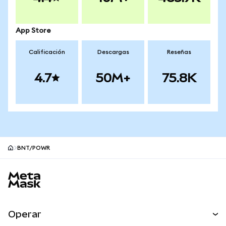
App Store
Calificación
Descargas
Reseñas
4.7
50M+
75.8K
BNT/POWR
Pie de página del sitio MetaMask
Operar
Canjear