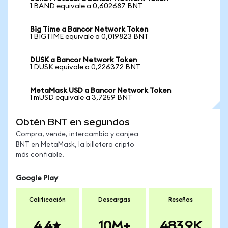
1 BAND equivale a 0,602687 BNT
Big Time a Bancor Network Token
1 BIGTIME equivale a 0,019823 BNT
DUSK a Bancor Network Token
1 DUSK equivale a 0,226372 BNT
MetaMask USD a Bancor Network Token
1 mUSD equivale a 3,7259 BNT
Obtén BNT en segundos
Compra, vende, intercambia y canjea
BNT en MetaMask, la billetera cripto
más confiable.
Google Play
Calificación
Descargas
Reseñas
4.4
10M+
483.9K