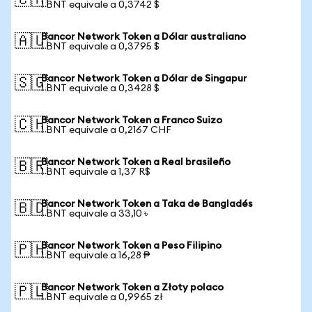
🇨🇦
1 BNT equivale a 0,3742 $
Bancor Network Token a Dólar australiano
🇦🇺
1 BNT equivale a 0,3795 $
Bancor Network Token a Dólar de Singapur
🇸🇬
1 BNT equivale a 0,3428 $
Bancor Network Token a Franco Suizo
🇨🇭
1 BNT equivale a 0,2167 CHF
Bancor Network Token a Real brasileño
🇧🇷
1 BNT equivale a 1,37 R$
Bancor Network Token a Taka de Bangladés
🇧🇩
1 BNT equivale a 33,10 ৳
Bancor Network Token a Peso Filipino
🇵🇭
1 BNT equivale a 16,28 ₱
Bancor Network Token a Złoty polaco
🇵🇱
1 BNT equivale a 0,9965 zł