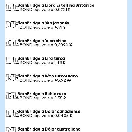
BarnBridge a Libra Esterlina Británica
🇬🇧
1 BOND equivale a 0,0231 £
BarnBridge a Yen japonés
🇯🇵
1 BOND equivale a 4,91 ¥
BarnBridge a Yuan chino
🇨🇳
1 BOND equivale a 0,2093 ¥
BarnBridge a Lira turca
🇹🇷
1 BOND equivale a 1,48 ₺
BarnBridge a Won surcoreano
🇰🇷
1 BOND equivale a 43,92 ₩
BarnBridge a Rublo ruso
🇷🇺
1 BOND equivale a 2,55 ₽
BarnBridge a Dólar canadiense
🇨🇦
1 BOND equivale a 0,0435 $
BarnBridge a Dólar australiano
🇦🇺