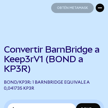
OBTÉN METAMASK
OBTÉN METAMASK
Convertir BarnBridge a
Keep3rV1 (BOND a
KP3R)
BOND/KP3R: 1 BARNBRIDGE EQUIVALE A
0,041735 KP3R