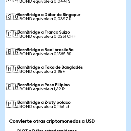
1 BOND equivale a 0,0441 $
BarnBridge a Dólar de Singapur
🇸🇬
1 BOND equivale a 0,0397 $
BarnBridge a Franco Suizo
🇨🇭
1 BOND equivale a 0,0251 CHF
BarnBridge a Real brasileño
🇧🇷
1 BOND equivale a 0,1585 R$
BarnBridge a Taka de Bangladés
🇧🇩
1 BOND equivale a 3,85 ৳
BarnBridge a Peso Filipino
🇵🇭
1 BOND equivale a 1,89 ₱
BarnBridge a Złoty polaco
🇵🇱
1 BOND equivale a 0,1156 zł
Convierte otras criptomonedas a USD