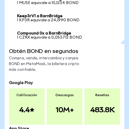
1 MUSE equivale a 10,1234 BOND
Keep3rV1 a BarnBridge
1 KP3R equivale a 24,1990 BOND
Compound 0x a BarnBridge
1 CZRX equivale a 0,053712 BOND
Obtén BOND en segundos
Compra, vende, intercambia y canjea
BOND en MetaMask, la billetera cripto
más confiable.
Google Play
Calificación
Descargas
Reseñas
4.4
10M+
483.8K
App Store