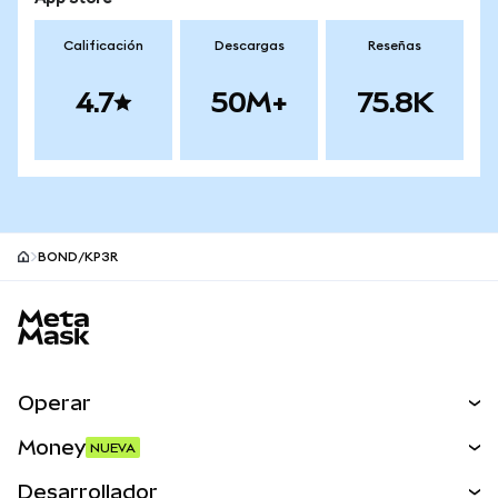
Calificación
Descargas
Reseñas
4.7
50M+
75.8K
BOND/KP3R
Pie de página del sitio MetaMask
Operar
Canjear
Money
NUEVA
Predecir
NUEVA
Comprar
Desarrollador