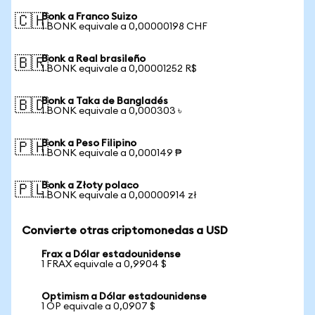
Bonk a Franco Suizo
🇨🇭
1 BONK equivale a 0,00000198 CHF
Bonk a Real brasileño
🇧🇷
1 BONK equivale a 0,00001252 R$
Bonk a Taka de Bangladés
🇧🇩
1 BONK equivale a 0,000303 ৳
Bonk a Peso Filipino
🇵🇭
1 BONK equivale a 0,000149 ₱
Bonk a Złoty polaco
🇵🇱
1 BONK equivale a 0,00000914 zł
Convierte otras criptomonedas a USD
Frax a Dólar estadounidense
1 FRAX equivale a 0,9904 $
Optimism a Dólar estadounidense
1 OP equivale a 0,0907 $