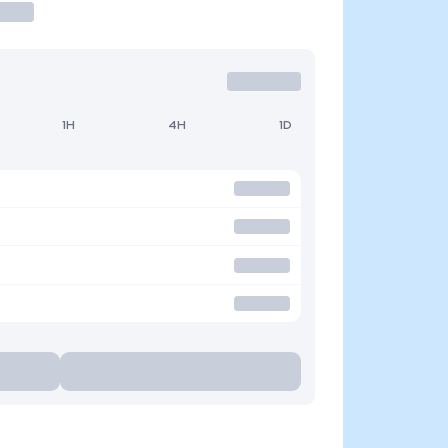
1H
4H
1D