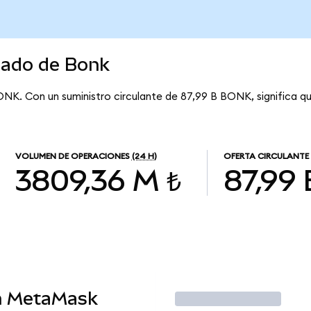
cado de Bonk
BONK. Con un suministro circulante de 87,99 B BONK, significa q
VOLUMEN DE OPERACIONES
(24 H)
OFERTA CIRCULANTE
3809,36 M ₺
87,99 
n MetaMask
Operar