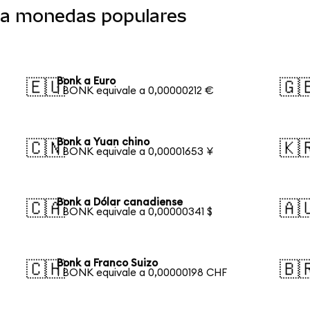
 a monedas populares
Bonk a Euro
🇪🇺
🇬
1 BONK equivale a 0,00000212 €
Bonk a Yuan chino
🇨🇳
🇰
1 BONK equivale a 0,00001653 ¥
Bonk a Dólar canadiense
🇨🇦
🇦
1 BONK equivale a 0,00000341 $
Bonk a Franco Suizo
🇨🇭
🇧
1 BONK equivale a 0,00000198 CHF