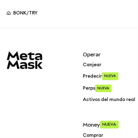
BONK/TRY
Pie de página del sitio MetaMask
Operar
Canjear
Predecir
NUEVA
Perps
NUEVA
Activos del mundo real
Money
NUEVA
Comprar