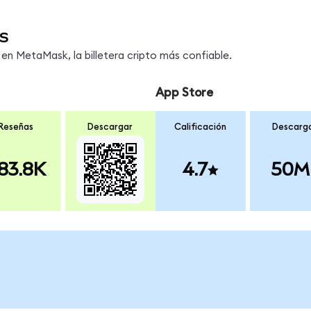
s
n MetaMask, la billetera cripto más confiable.
App Store
Reseñas
Descargar
Calificación
Descarg
83.8K
4.7
50M