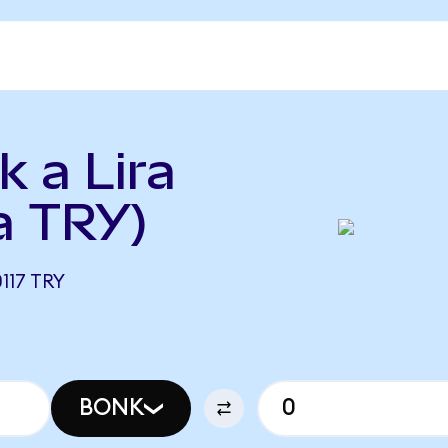
k a Lira
a TRY)
117 TRY
BONK