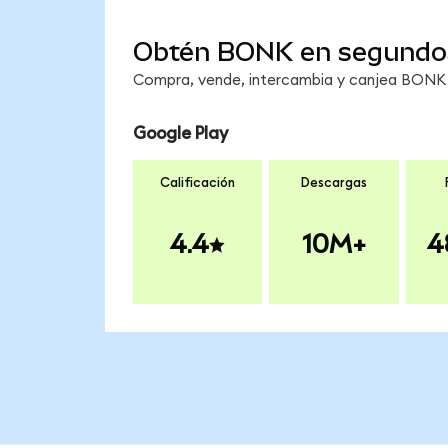
Obtén BONK en segundo
Compra, vende, intercambia y canjea BONK e
Google Play
Calificación
Descargas
4.4
10M+
4