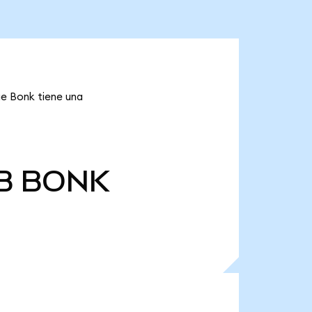
ue Bonk tiene una
B
BONK