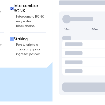
Intercambiar
BONK
r
Intercambia BONK
en y entre
blockchains.
15m
30m
Staking
en
Pon tu cripto a
trabajar y gana
ingresos pasivos.