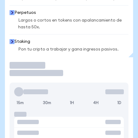
Perpetuos
Largos o cortos en tokens con apalancamiento de
hasta 50x.
Staking
Pon tu cripto a trabajar y gana ingresos pasivos.
Operar
15m
30m
1H
4H
1D