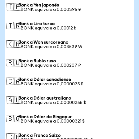
Bonk a Yen japonés
🇯🇵
1 BONK equivale a 0,000395 ¥
Bonk a Lira turca
🇹🇷
1 BONK equivale a 0,00012 ₺
Bonk a Won surcoreano
🇰🇷
1 BONK equivale a 0,003539 ₩
Bonk a Rublo ruso
🇷🇺
1 BONK equivale a 0,000207 ₽
Bonk a Dólar canadiense
🇨🇦
1 BONK equivale a 0,0000035 $
Bonk a Dólar australiano
🇦🇺
1 BONK equivale a 0,00000355 $
Bonk a Dólar de Singapur
🇸🇬
1 BONK equivale a 0,00000321 $
Bonk a Franco Suizo
🇨🇭