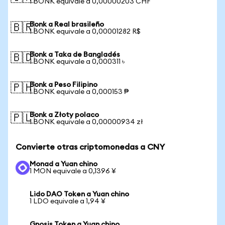
1 BONK equivale a 0,00000203 CHF
Bonk a Real brasileño
🇧🇷
1 BONK equivale a 0,00001282 R$
Bonk a Taka de Bangladés
🇧🇩
1 BONK equivale a 0,000311 ৳
Bonk a Peso Filipino
🇵🇭
1 BONK equivale a 0,000153 ₱
Bonk a Złoty polaco
🇵🇱
1 BONK equivale a 0,00000934 zł
Convierte otras criptomonedas a CNY
Monad a Yuan chino
1 MON equivale a 0,1396 ¥
Lido DAO Token a Yuan chino
1 LDO equivale a 1,94 ¥
Gnosis Token a Yuan chino