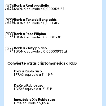
Bonk a Real brasileño
🇧🇷
1 BONK equivale a 0,0000128 R$
Bonk a Taka de Bangladés
🇧🇩
1 BONK equivale a 0,000311 ৳
Bonk a Peso Filipino
🇵🇭
1 BONK equivale a 0,000152 ₱
Bonk a Złoty polaco
🇵🇱
1 BONK equivale a 0,00000933 zł
Convierte otras criptomonedas a RUB
Frax a Rublo ruso
1 FRAX equivale a 81,49 ₽
DeXe a Rublo ruso
1 DEXE equivale a 181,81 ₽
Immutable X a Rublo ruso
1 IMX equivale a 9,09 ₽