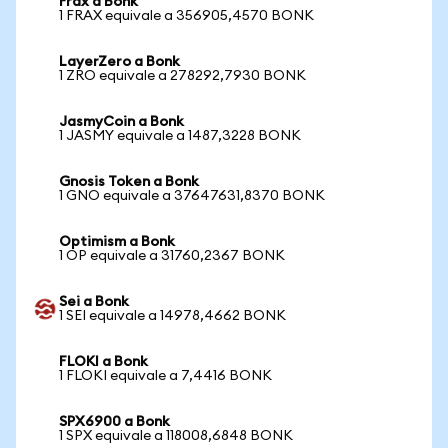
Frax a Bonk
1 FRAX equivale a 356905,4570 BONK
LayerZero a Bonk
1 ZRO equivale a 278292,7930 BONK
JasmyCoin a Bonk
1 JASMY equivale a 1487,3228 BONK
Gnosis Token a Bonk
1 GNO equivale a 37647631,8370 BONK
Optimism a Bonk
1 OP equivale a 31760,2367 BONK
Sei a Bonk
1 SEI equivale a 14978,4662 BONK
FLOKI a Bonk
1 FLOKI equivale a 7,4416 BONK
SPX6900 a Bonk
1 SPX equivale a 118008,6848 BONK