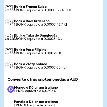
Bonk a Franco Suizo
🇨🇭
1 BONK equivale a 0,00000224 CHF
Bonk a Real brasileño
🇧🇷
1 BONK equivale a 0,00001427 R$
Bonk a Taka de Bangladés
🇧🇩
1 BONK equivale a 0,000343 ৳
Bonk a Peso Filipino
🇵🇭
1 BONK equivale a 0,000168 ₱
Bonk a Złoty polaco
🇵🇱
1 BONK equivale a 0,00001034 zł
Convierte otras criptomonedas a AUD
Monad a Dólar australiano
1 MON equivale a 0,0296 $
Pendle a Dólar australiano
1 PENDLE equivale a 1,97 $