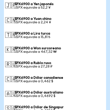
SPX6900 a Yen japonés
🇯🇵
1 SPX equivale a 52,2 ¥
SPX6900 a Yuan chino
🇨🇳
1 SPX equivale a 2,24 ¥
SPX6900 a Lira turca
🇹🇷
1 SPX equivale a 15,81 ₺
SPX6900 a Won surcoreano
🇰🇷
1 SPX equivale a 467,32 ₩
SPX6900 a Rublo ruso
🇷🇺
1 SPX equivale a 27,28 ₽
SPX6900 a Dólar canadiense
🇨🇦
1 SPX equivale a 0,462 $
SPX6900 a Dólar australiano
🇦🇺
1 SPX equivale a 0,4692 $
SPX6900 a Dólar de Singapur
🇸🇬