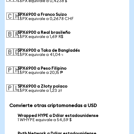
1 SPX equivale a 0,4238 $
SPX6900 a Franco Suizo
🇨🇭
1 SPX equivale a 0,2678 CHF
SPX6900 a Real brasileño
🇧🇷
1 SPX equivale a 1,69 R$
SPX6900 a Taka de Bangladés
🇧🇩
1 SPX equivale a 41,04 ৳
SPX6900 a Peso Filipino
🇵🇭
1 SPX equivale a 20,15 ₱
SPX6900 a Złoty polaco
🇵🇱
1 SPX equivale a 1,23 zł
Convierte otras criptomonedas a USD
Wrapped HYPE a Dólar estadounidense
1 WHYPE equivale a 54,59 $
Pyth Network a Dólar estadounidense