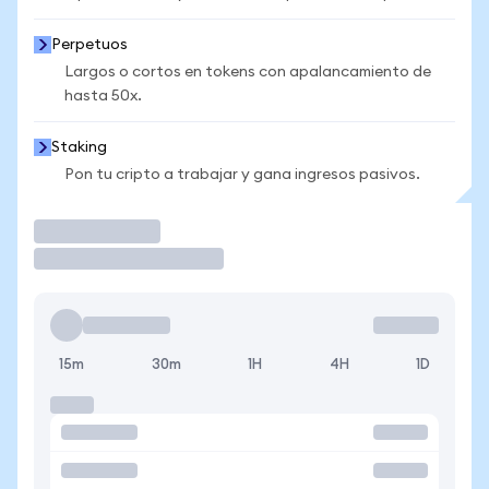
Perpetuos
Largos o cortos en tokens con apalancamiento de
hasta 50x.
Staking
Pon tu cripto a trabajar y gana ingresos pasivos.
Operar
15m
30m
1H
4H
1D