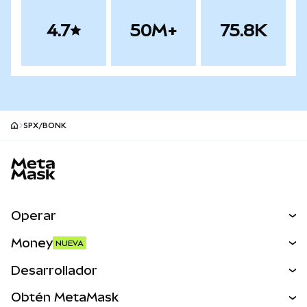
4.7
50M+
75.8K
SPX/BONK
Pie de página del sitio MetaMask
Operar
Canjear
Money
NUEVA
Predecir
NUEVA
Comprar
Desarrollador
Perps
NUEVA
Tarjeta
Ver los documentos
Obtén MetaMask
Activos del mundo real
mUSD
NUEVA