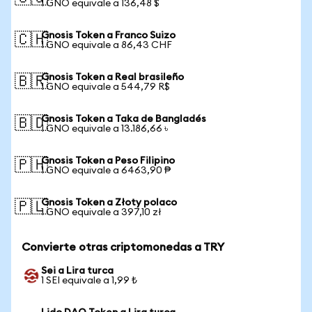
1 GNO equivale a 136,48 $
Gnosis Token a Franco Suizo
🇨🇭
1 GNO equivale a 86,43 CHF
Gnosis Token a Real brasileño
🇧🇷
1 GNO equivale a 544,79 R$
Gnosis Token a Taka de Bangladés
🇧🇩
1 GNO equivale a 13.186,66 ৳
Gnosis Token a Peso Filipino
🇵🇭
1 GNO equivale a 6463,90 ₱
Gnosis Token a Złoty polaco
🇵🇱
1 GNO equivale a 397,10 zł
Convierte otras criptomonedas a TRY
Sei a Lira turca
1 SEI equivale a 1,99 ₺