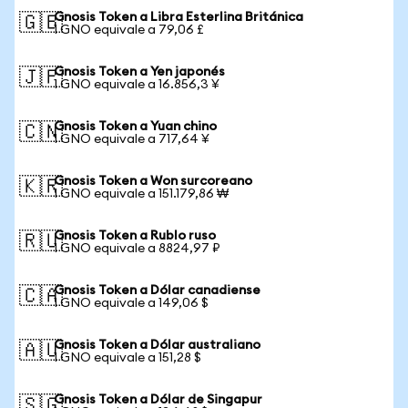
Gnosis Token a Libra Esterlina Británica
🇬🇧
1 GNO equivale a 79,06 £
Gnosis Token a Yen japonés
🇯🇵
1 GNO equivale a 16.856,3 ¥
Gnosis Token a Yuan chino
🇨🇳
1 GNO equivale a 717,64 ¥
Gnosis Token a Won surcoreano
🇰🇷
1 GNO equivale a 151.179,86 ₩
Gnosis Token a Rublo ruso
🇷🇺
1 GNO equivale a 8824,97 ₽
Gnosis Token a Dólar canadiense
🇨🇦
1 GNO equivale a 149,06 $
Gnosis Token a Dólar australiano
🇦🇺
1 GNO equivale a 151,28 $
Gnosis Token a Dólar de Singapur
🇸🇬