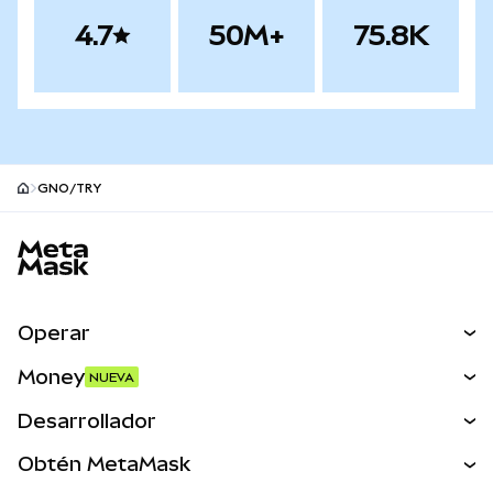
4.7
50M+
75.8K
GNO/TRY
Pie de página del sitio MetaMask
Operar
Canjear
Money
NUEVA
Predecir
NUEVA
Comprar
Desarrollador
Perps
NUEVA
Tarjeta
Ver los documentos
Obtén MetaMask
Activos del mundo real
mUSD
NUEVA
Panel
Obtén Metamask