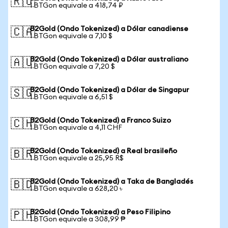
🇷🇺
1 BTGon equivale a 418,74 ₽
B2Gold (Ondo Tokenized) a Dólar canadiense
🇨🇦
1 BTGon equivale a 7,10 $
B2Gold (Ondo Tokenized) a Dólar australiano
🇦🇺
1 BTGon equivale a 7,20 $
B2Gold (Ondo Tokenized) a Dólar de Singapur
🇸🇬
1 BTGon equivale a 6,51 $
B2Gold (Ondo Tokenized) a Franco Suizo
🇨🇭
1 BTGon equivale a 4,11 CHF
B2Gold (Ondo Tokenized) a Real brasileño
🇧🇷
1 BTGon equivale a 25,95 R$
B2Gold (Ondo Tokenized) a Taka de Bangladés
🇧🇩
1 BTGon equivale a 628,20 ৳
B2Gold (Ondo Tokenized) a Peso Filipino
🇵🇭
1 BTGon equivale a 308,99 ₱