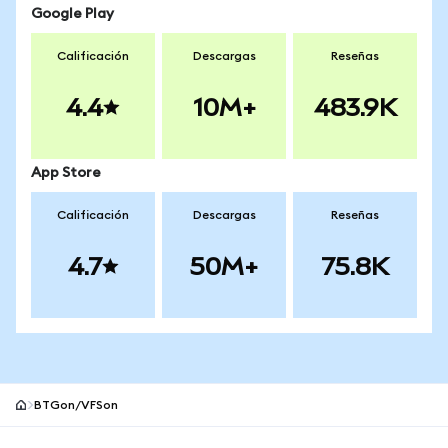
Google Play
Calificación
Descargas
Reseñas
4.4
10M+
483.9K
App Store
Calificación
Descargas
Reseñas
4.7
50M+
75.8K
BTGon/VFSon
Pie de página del sitio MetaMask