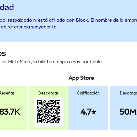
idad
o, respaldado ni está afiliado con Block. El nombre de la empr
o de referencia subyacente.
os
n MetaMask, la billetera cripto más confiable.
App Store
Reseñas
Descargar
Calificación
Descarg
83.7K
4.7
50M