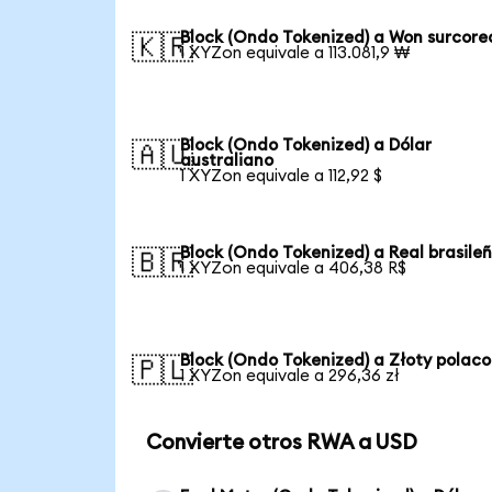
Block (Ondo Tokenized) a Won surcor
🇰🇷
1 XYZon equivale a 113.081,9 ₩
Block (Ondo Tokenized) a Dólar
🇦🇺
australiano
1 XYZon equivale a 112,92 $
Block (Ondo Tokenized) a Real brasile
🇧🇷
1 XYZon equivale a 406,38 R$
Block (Ondo Tokenized) a Złoty polaco
🇵🇱
1 XYZon equivale a 296,36 zł
Convierte otros RWA a USD