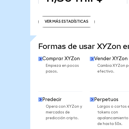
VER MÁS ESTADÍSTICAS
VER MÁS ESTADÍSTICAS
Formas de usar XYZon 
Comprar XYZon
Vender XYZon
Empieza en pocos
Cambia XYZon p
pasos.
efectivo.
Predecir
Perpetuos
Opera con XYZon y
Largos o cortos 
mercados de
tokens con
predicción cripto.
apalancamiento
de hasta 50x.