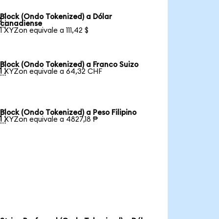
Block (Ondo Tokenized) a Dólar

canadiense
1 XYZon equivale a 111,42 $
Block (Ondo Tokenized) a Franco Suizo

1 XYZon equivale a 64,32 CHF
Block (Ondo Tokenized) a Peso Filipino

1 XYZon equivale a 4827,18 ₱