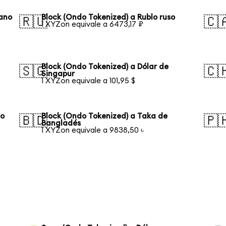
eano
Block (Ondo Tokenized) a Rublo ruso
🇷🇺
🇨
1 XYZon equivale a 6473,17 ₽
Block (Ondo Tokenized) a Dólar de
🇸🇬
🇨
Singapur
1 XYZon equivale a 101,95 $
ño
Block (Ondo Tokenized) a Taka de
🇧🇩
🇵
Bangladés
1 XYZon equivale a 9838,50 ৳