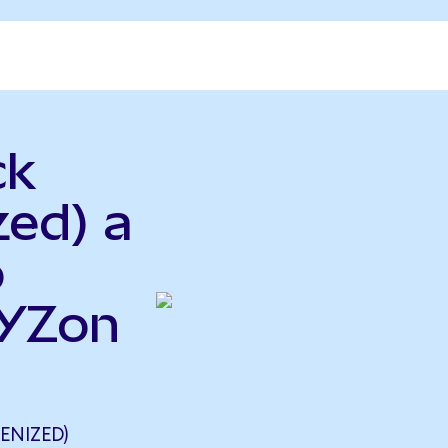
ck
zed) a
o
XYZon
ENIZED)