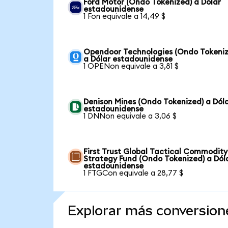
Ford Motor (Ondo Tokenized) a Dólar
estadounidense
1 Fon equivale a 14,49 $
Opendoor Technologies (Ondo Tokeniz
a Dólar estadounidense
1 OPENon equivale a 3,81 $
Denison Mines (Ondo Tokenized) a Dól
estadounidense
1 DNNon equivale a 3,06 $
First Trust Global Tactical Commodity
Strategy Fund (Ondo Tokenized) a Dól
estadounidense
1 FTGCon equivale a 28,77 $
Explorar más conversion