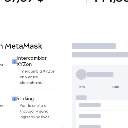
en MetaMask
Operar
Intercambiar
XYZon
or
Intercambia XYZon
en y entre
blockchains.
15m
30m
Staking
en
Pon tu cripto a
trabajar y gana
ingresos pasivos.