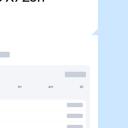
1H
4H
1D