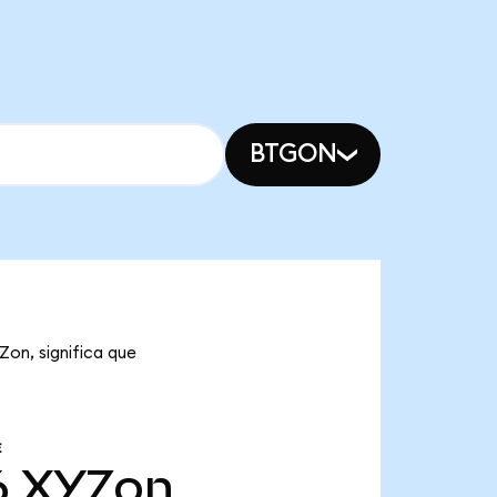
BTGON
Zon, significa que
E
6
XYZon