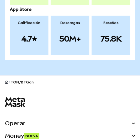
App Store
Calificación
Descargas
Reseñas
4.7
50M+
75.8K
TON/BTGon
Pie de página del sitio MetaMask
Operar
Canjear
Money
NUEVA