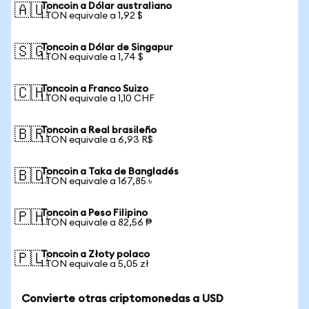
Toncoin a Dólar australiano
🇦🇺
1 TON equivale a 1,92 $
Toncoin a Dólar de Singapur
🇸🇬
1 TON equivale a 1,74 $
Toncoin a Franco Suizo
🇨🇭
1 TON equivale a 1,10 CHF
Toncoin a Real brasileño
🇧🇷
1 TON equivale a 6,93 R$
Toncoin a Taka de Bangladés
🇧🇩
1 TON equivale a 167,85 ৳
Toncoin a Peso Filipino
🇵🇭
1 TON equivale a 82,56 ₱
Toncoin a Złoty polaco
🇵🇱
1 TON equivale a 5,05 zł
Convierte otras criptomonedas a USD