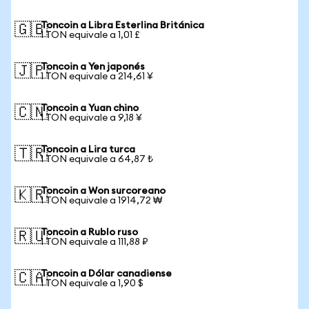
Toncoin a Libra Esterlina Británica
🇬🇧
1 TON equivale a 1,01 £
Toncoin a Yen japonés
🇯🇵
1 TON equivale a 214,61 ¥
Toncoin a Yuan chino
🇨🇳
1 TON equivale a 9,18 ¥
Toncoin a Lira turca
🇹🇷
1 TON equivale a 64,87 ₺
Toncoin a Won surcoreano
🇰🇷
1 TON equivale a 1914,72 ₩
Toncoin a Rublo ruso
🇷🇺
1 TON equivale a 111,88 ₽
Toncoin a Dólar canadiense
🇨🇦
1 TON equivale a 1,90 $