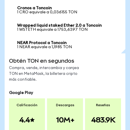
Cronos a Toncoin
1 CRO equivale a 0,036155 TON
Wrapped liquid staked Ether 2.0 a Toncoin
1 WSTETH equivale a 1753,6397 TON
NEAR Protocol a Toncoin
1 NEAR equivale a 1,1985 TON
Obtén TON en segundos
Compra, vende, intercambia y canjea
TON en MetaMask, la billetera cripto
más confiable.
Google Play
Calificación
Descargas
Reseñas
4.4
10M+
483.9K