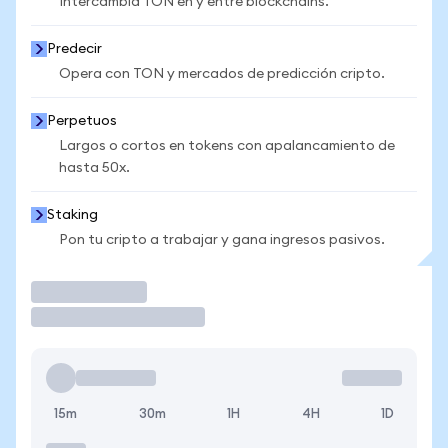
Intercambia TON en y entre blockchains.
Predecir
Opera con TON y mercados de predicción cripto.
Perpetuos
Largos o cortos en tokens con apalancamiento de
hasta 50x.
Staking
Pon tu cripto a trabajar y gana ingresos pasivos.
Operar
15m
30m
1H
4H
1D