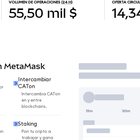
VOLUMEN DE OPERACIONES
(24 H)
OFERTA CIRCU
55,50 mil $
14,3
en MetaMask
Operar
Intercambiar
CATon
or
Intercambia CATon
en y entre
blockchains.
15m
30m
Staking
en
Pon tu cripto a
trabajar y gana