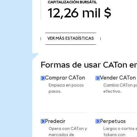
CAPITALIZACIÓN BURSÁTIL
12,26 mil $
VER MÁS ESTADÍSTICAS
VER MÁS ESTADÍSTICAS
Formas de usar CATon 
Comprar CATon
Vender CATon
Empieza en pocos
Cambia CATon p
pasos.
efectivo.
Predecir
Perpetuos
Opera con CATon y
Largos o cortos 
mercados de
tokens con