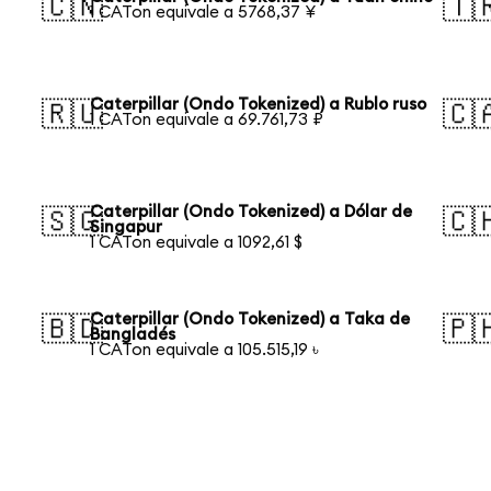
🇨🇳
🇹
1 CATon equivale a 5768,37 ¥
Caterpillar (Ondo Tokenized) a Rublo ruso
🇷🇺
🇨
1 CATon equivale a 69.761,73 ₽
Caterpillar (Ondo Tokenized) a Dólar de
🇸🇬
🇨
Singapur
1 CATon equivale a 1092,61 $
Caterpillar (Ondo Tokenized) a Taka de
🇧🇩
🇵
Bangladés
1 CATon equivale a 105.515,19 ৳