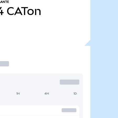
LANTE
4
CATon
1H
4H
1D