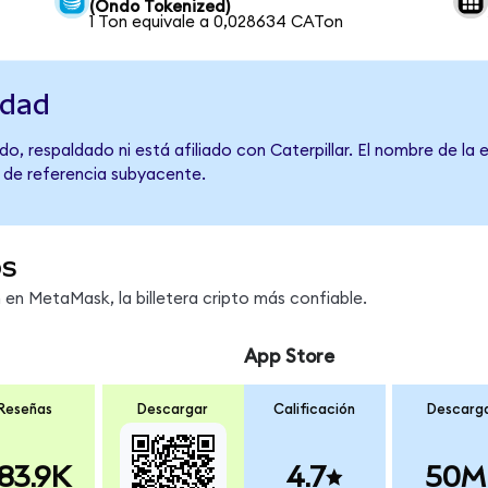
(Ondo Tokenized)
1 Ton equivale a 0,028634 CATon
idad
o, respaldado ni está afiliado con Caterpillar. El nombre de la
o de referencia subyacente.
os
n MetaMask, la billetera cripto más confiable.
App Store
Reseñas
Descargar
Calificación
Descarg
83.9K
4.7
50M