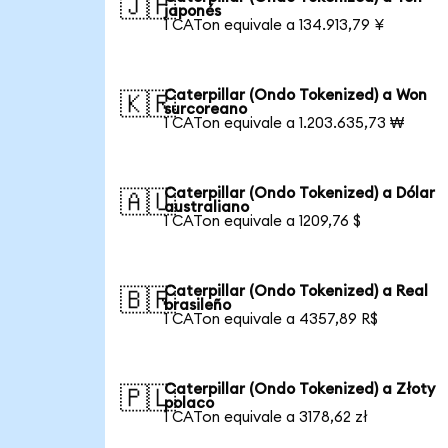
🇯🇵
japonés
1 CATon equivale a 134.913,79 ¥
Caterpillar (Ondo Tokenized) a Won
🇰🇷
surcoreano
1 CATon equivale a 1.203.635,73 ₩
Caterpillar (Ondo Tokenized) a Dólar
🇦🇺
australiano
1 CATon equivale a 1209,76 $
Caterpillar (Ondo Tokenized) a Real
🇧🇷
brasileño
1 CATon equivale a 4357,89 R$
Caterpillar (Ondo Tokenized) a Złoty
🇵🇱
polaco
1 CATon equivale a 3178,62 zł