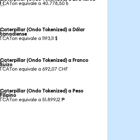

1 CATon equivale a 40.778,50 ₺
Caterpillar (Ondo Tokenized) a Dólar

canadiense
1 CATon equivale a 1193,11 $
Caterpillar (Ondo Tokenized) a Franco

Suizo
1 CATon equivale a 692,07 CHF
Caterpillar (Ondo Tokenized) a Peso

Filipino
1 CATon equivale a 51.899,12 ₱