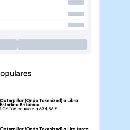
populares
Caterpillar (Ondo Tokenized) a Libra

Esterlina Británica
1 CATon equivale a 634,86 £
Caterpillar (Ondo Tokenized) a Lira turca