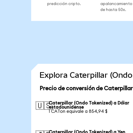
predicción cripto.
apalancamiento
de hasta 50x.
Explora Caterpillar (Ond
Precio de conversión de Caterpilla
Caterpillar (Ondo Tokenized) a Dólar
🇺🇸
estadounidense
1 CATon equivale a 854,94 $
Caterpillar (Ondo Tokenized) a Yen