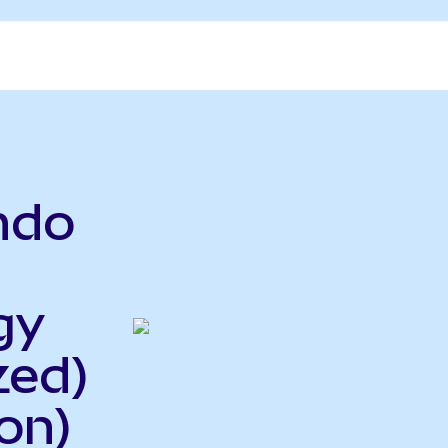
Ondo
gy
zed)
on)