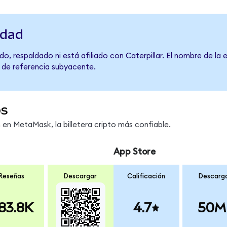
idad
o, respaldado ni está afiliado con Caterpillar. El nombre de la
o de referencia subyacente.
os
n MetaMask, la billetera cripto más confiable.
App Store
Reseñas
Descargar
Calificación
Descarg
83.8K
4.7
50M