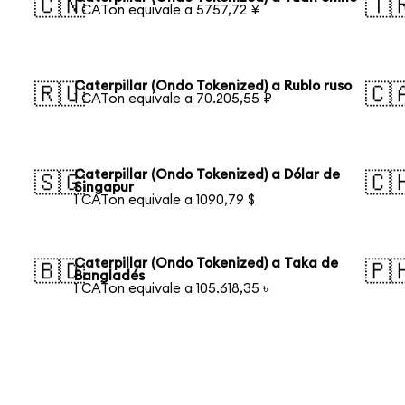
🇨🇳
🇹
1 CATon equivale a 5757,72 ¥
Caterpillar (Ondo Tokenized) a Rublo ruso
🇷🇺
🇨
1 CATon equivale a 70.205,55 ₽
Caterpillar (Ondo Tokenized) a Dólar de
🇸🇬
🇨
Singapur
1 CATon equivale a 1090,79 $
Caterpillar (Ondo Tokenized) a Taka de
🇧🇩
🇵
Bangladés
1 CATon equivale a 105.618,35 ৳