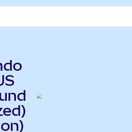
Ondo
US
Fund
zed)
on)