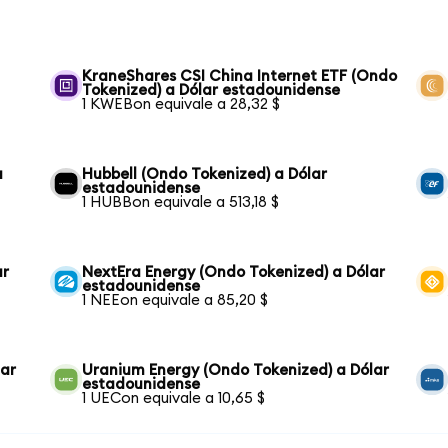
KraneShares CSI China Internet ETF (Ondo
Tokenized) a Dólar estadounidense
1 KWEBon equivale a 28,32 $
a
Hubbell (Ondo Tokenized) a Dólar
estadounidense
1 HUBBon equivale a 513,18 $
ar
NextEra Energy (Ondo Tokenized) a Dólar
estadounidense
1 NEEon equivale a 85,20 $
lar
Uranium Energy (Ondo Tokenized) a Dólar
estadounidense
1 UECon equivale a 10,65 $