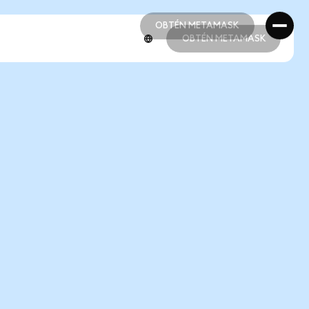
OBTÉN METAMASK
OBTÉN METAMASK
OBTÉN METAMASK
OBTÉN METAMASK