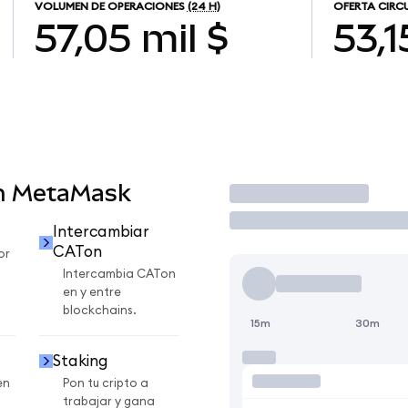
VOLUMEN DE OPERACIONES
(24 H)
OFERTA CIRC
57,05 mil $
53,1
en MetaMask
Operar
Intercambiar
CATon
or
Intercambia CATon
en y entre
blockchains.
15m
30m
Staking
en
Pon tu cripto a
trabajar y gana