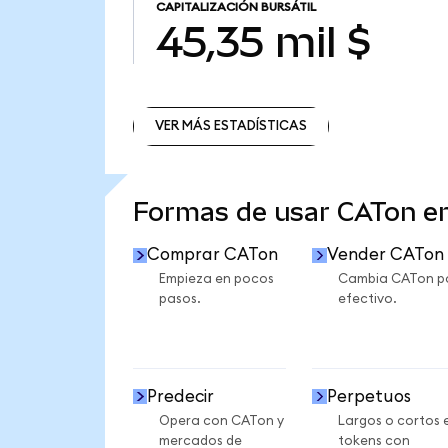
CAPITALIZACIÓN BURSÁTIL
45,35 mil $
VER MÁS ESTADÍSTICAS
VER MÁS ESTADÍSTICAS
Formas de usar CATon 
Comprar CATon
Vender CATon
Empieza en pocos
Cambia CATon p
pasos.
efectivo.
Predecir
Perpetuos
Opera con CATon y
Largos o cortos 
mercados de
tokens con