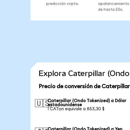
predicción cripto.
apalancamiento
de hasta 50x.
Explora Caterpillar (Ond
Precio de conversión de Caterpilla
Caterpillar (Ondo Tokenized) a Dólar
🇺🇸
estadounidense
1 CATon equivale a 853,30 $
Caterpillar (Ondo Tokenized) a Yen