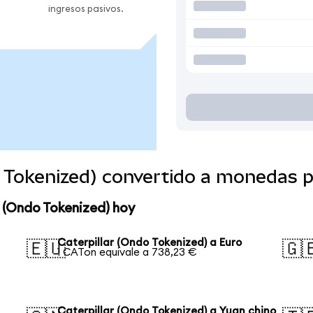
ingresos pasivos.
o Tokenized) convertido a monedas 
r (Ondo Tokenized) hoy
Caterpillar (Ondo Tokenized) a Euro
🇪🇺
🇬
1 CATon equivale a 738,23 €
Caterpillar (Ondo Tokenized) a Yuan chino