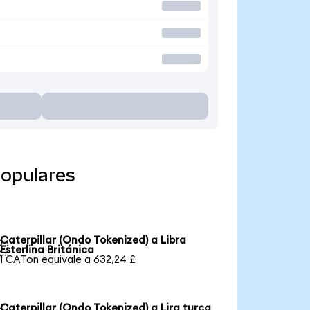
populares
Caterpillar (Ondo Tokenized) a Libra

Esterlina Británica
1 CATon equivale a 632,24 £
Caterpillar (Ondo Tokenized) a Lira turca