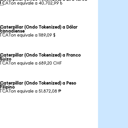

1 CATon equivale a 40.702,99 ₺
Caterpillar (Ondo Tokenized) a Dólar

canadiense
1 CATon equivale a 1189,09 $
Caterpillar (Ondo Tokenized) a Franco

Suizo
1 CATon equivale a 689,20 CHF
Caterpillar (Ondo Tokenized) a Peso

Filipino
1 CATon equivale a 51.872,08 ₱