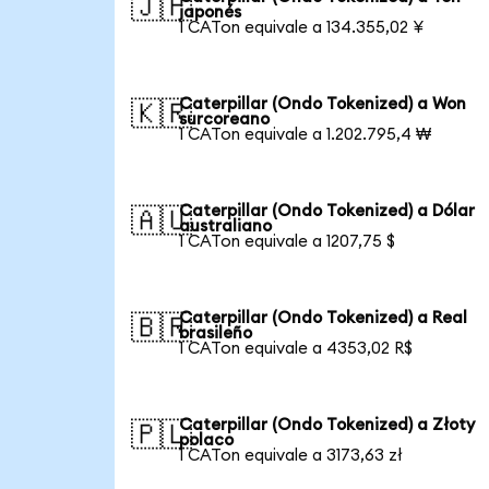
🇯🇵
japonés
1 CATon equivale a 134.355,02 ¥
Caterpillar (Ondo Tokenized) a Won
🇰🇷
surcoreano
1 CATon equivale a 1.202.795,4 ₩
Caterpillar (Ondo Tokenized) a Dólar
🇦🇺
australiano
1 CATon equivale a 1207,75 $
Caterpillar (Ondo Tokenized) a Real
🇧🇷
brasileño
1 CATon equivale a 4353,02 R$
Caterpillar (Ondo Tokenized) a Złoty
🇵🇱
polaco
1 CATon equivale a 3173,63 zł