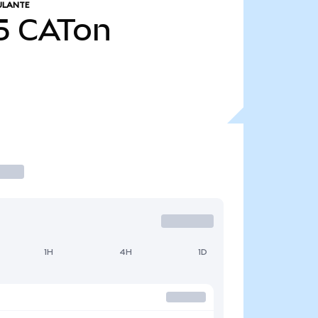
ULANTE
5
CATon
1H
4H
1D