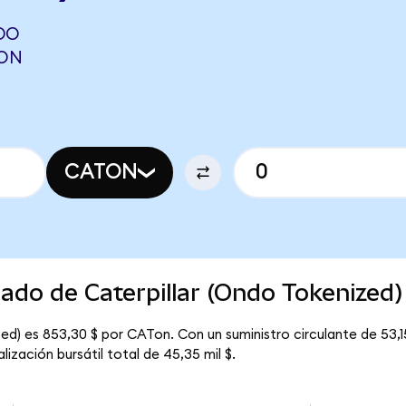
DO
GON
CATON
cado de Caterpillar (Ondo Tokenized)
zed) es 853,30 $ por CATon. Con un suministro circulante de 53,1
ización bursátil total de 45,35 mil $.