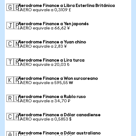
Aerodrome Finance a Libra Esterlina Británica
🇬🇧
1 AERO equivale a 0,3109 £
Aerodrome Finance a Yen japonés
🇯🇵
1 AERO equivale a 66,62 ¥
Aerodrome Finance a Yuan chino
🇨🇳
1 AERO equivale a 2,83 ¥
Aerodrome Finance a Lira turca
🇹🇷
1 AERO equivale a 20,03 ₺
Aerodrome Finance a Won surcoreano
🇰🇷
1 AERO equivale a 595,55 ₩
Aerodrome Finance a Rublo ruso
🇷🇺
1 AERO equivale a 34,70 ₽
Aerodrome Finance a Dólar canadiense
🇨🇦
1 AERO equivale a 0,5853 $
Aerodrome Finance a Dólar australiano
🇦🇺