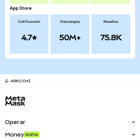
App Store
Calificación
Descargas
Reseñas
4.7
50M+
75.8K
AERO/CHZ
Pie de página del sitio MetaMask
Operar
Canjear
Money
NUEVA
Predecir
NUEVA