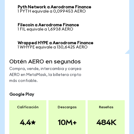
Pyth Network a Aerodrome Finance
1 PYTH equivale a 0,099453 AERO
Filecoin a Aerodrome Finance
1 FIL equivale a 1,6938 AERO
Wrapped HYPE a Aerodrome Finance
1 WHYPE equivale a 130,6425 AERO
Obtén AERO en segundos
Compra, vende, intercambia y canjea
AERO en MetaMask, la billetera cripto
más confiable.
Google Play
Calificación
Descargas
Reseñas
4.4
10M+
484K