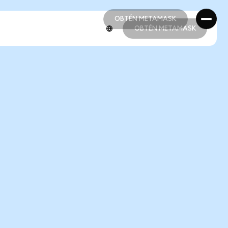
OBTÉN METAMASK
OBTÉN METAMASK
OBTÉN METAMASK
OBTÉN METAMASK