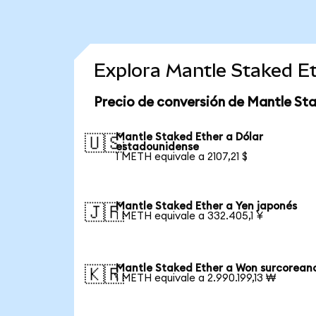
Explora Mantle Staked E
Precio de conversión de Mantle Sta
Mantle Staked Ether a Dólar
🇺🇸
estadounidense
1 METH equivale a 2107,21 $
Mantle Staked Ether a Yen japonés
🇯🇵
1 METH equivale a 332.405,1 ¥
Mantle Staked Ether a Won surcorean
🇰🇷
1 METH equivale a 2.990.199,13 ₩