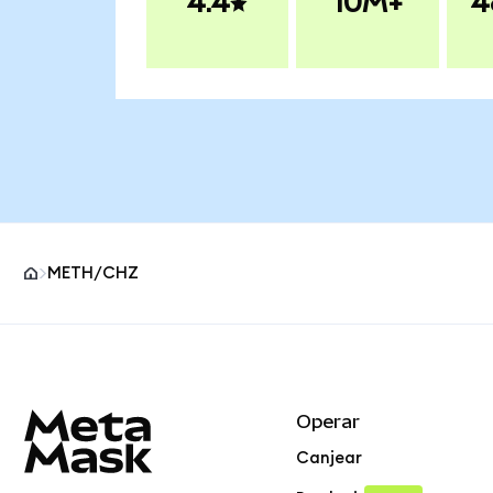
4.4
10M+
4
METH/CHZ
Pie de página del sitio MetaMask
Operar
Canjear