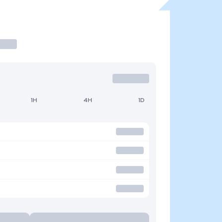
1H
4H
1D