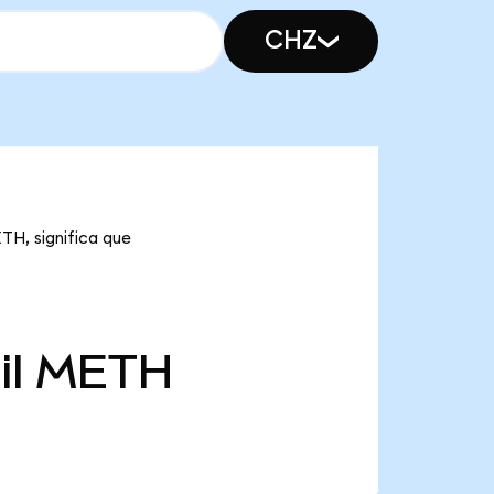
CHZ
TH, significa que
il
METH