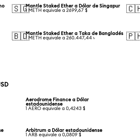
no
Mantle Staked Ether a Dólar de Singapur
🇸🇬
🇨
1 METH equivale a 2699,67 $
Mantle Staked Ether a Taka de Bangladés
🇧🇩
🇵
1 METH equivale a 260.447,44 ৳
USD
Aerodrome Finance a Dólar
estadounidense
1 AERO equivale a 0,4243 $
se
Arbitrum a Dólar estadounidense
1 ARB equivale a 0,0809 $