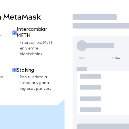
n MetaMask
Operar
Intercambiar
METH
r
Intercambia METH
en y entre
blockchains.
15m
30m
Staking
en
Pon tu cripto a
trabajar y gana
ingresos pasivos.