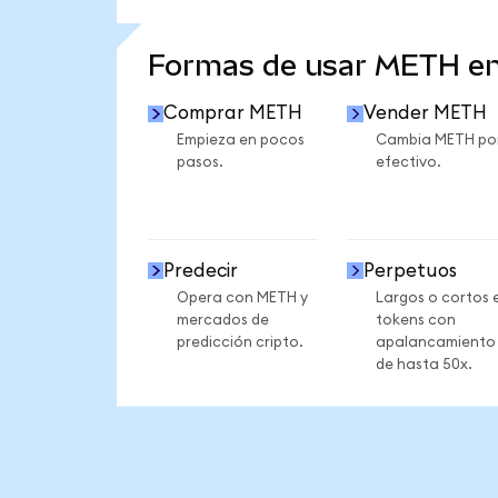
VER MÁS ESTADÍSTICAS
Formas de usar METH e
Comprar METH
Vender METH
Empieza en pocos
Cambia METH po
pasos.
efectivo.
Predecir
Perpetuos
Opera con METH y
Largos o cortos 
mercados de
tokens con
predicción cripto.
apalancamiento
de hasta 50x.