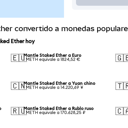
ther convertido a monedas popular
ked Ether hoy
Mantle Staked Ether a Euro
🇪🇺
🇬
1 METH equivale a 1824,52 €
Mantle Staked Ether a Yuan chino
🇨🇳
🇹
1 METH equivale a 14.220,69 ¥
o
Mantle Staked Ether a Rublo ruso
🇷🇺
🇨
1 METH equivale a 170.628,25 ₽