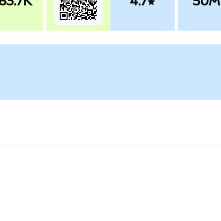
83.7K
4.7
50M