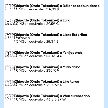
Chipotle (Ondo Tokenized) a Dólar estadounidense
🇺🇸
1 CMGon equivale a 34,09 $
Chipotle (Ondo Tokenized) a Euro
🇪🇺
1 CMGon equivale a 29,59 €
Chipotle (Ondo Tokenized) a Libra Esterlina
🇬🇧
Británica
1 CMGon equivale a 25,34 £
Chipotle (Ondo Tokenized) a Yen japonés
🇯🇵
1 CMGon equivale a 5402,31 ¥
Chipotle (Ondo Tokenized) a Yuan chino
🇨🇳
1 CMGon equivale a 230,10 ¥
Chipotle (Ondo Tokenized) a Lira turca
🇹🇷
1 CMGon equivale a 1624,69 ₺
Chipotle (Ondo Tokenized) a Won surcoreano
🇰🇷
1 CMGon equivale a 48.513,29 ₩