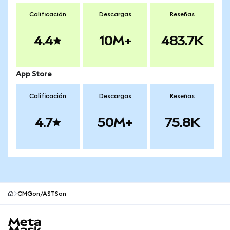
Calificación
Descargas
Reseñas
4.4
10M+
483.7K
App Store
Calificación
Descargas
Reseñas
4.7
50M+
75.8K
CMGon/ASTSon
Pie de página del sitio MetaMask