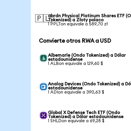
abrdn Physical Platinum Shares ETF (
🇵🇱
Tokenized) a Złoty polaco
1 PPLTon equivale a 589,70 zł
Convierte otros RWA a USD
Albemarle (Ondo Tokenized) a Dólar
estadounidense
1 ALBon equivale a 129,60 $
Analog Devices (Ondo Tokenized) a Dó
estadounidense
1 ADIon equivale a 390,63 $
Global X Defense Tech ETF (Ondo
Tokenized) a Dólar estadounidense
1 SHLDon equivale a 69,28 $