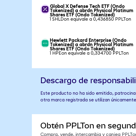
Global X Defense Tech ETF (Ondo
Tokenized) a abrdn Physical Platinum
Shares ETF (Ondo Tokenized)
1 SHLDon equivale a 0,436850 PPLTon
Hewlett Packard Enterprise (Ondo
Tokenized) a abrdn Physical Platinum
Shares ETF (Ondo Tokenized)
1 HPEon equivale a 0,334700 PPLTon
Descargo de responsabil
Este producto no ha sido emitido, patrocinad
otra marca registrada se utilizan únicamente
Obtén PPLTon en segun
Compra, vende, intercambia y canjea PPLTon 