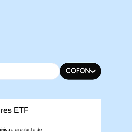
COFON
ares ETF
nistro circulante de