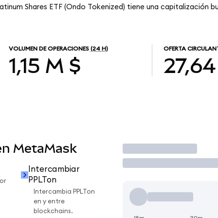
latinum Shares ETF (Ondo Tokenized) tiene una capitalización bur
VOLUMEN DE OPERACIONES
(24 H)
OFERTA CIRCULAN
1,15 M $
27,64
en MetaMask
Operar
Intercambiar
PPLTon
or
Intercambia PPLTon
en y entre
blockchains.
15m
30m