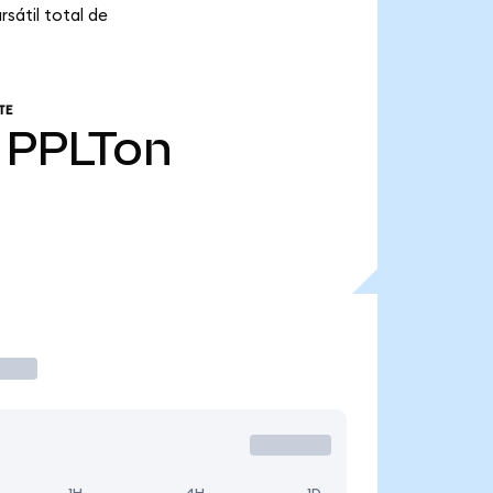
sátil total de
TE
PPLTon
1H
4H
1D