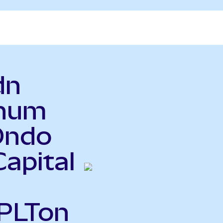
dn
inum
Ondo
Capital
PPLTon