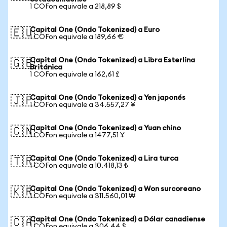
1 COFon equivale a 218,89 $
Capital One (Ondo Tokenized) a Euro
🇪🇺
1 COFon equivale a 189,66 €
Capital One (Ondo Tokenized) a Libra Esterlina
🇬🇧
Británica
1 COFon equivale a 162,61 £
Capital One (Ondo Tokenized) a Yen japonés
🇯🇵
1 COFon equivale a 34.557,27 ¥
Capital One (Ondo Tokenized) a Yuan chino
🇨🇳
1 COFon equivale a 1477,51 ¥
Capital One (Ondo Tokenized) a Lira turca
🇹🇷
1 COFon equivale a 10.418,13 ₺
Capital One (Ondo Tokenized) a Won surcoreano
🇰🇷
1 COFon equivale a 311.560,01 ₩
Capital One (Ondo Tokenized) a Dólar canadiense
🇨🇦
1 COFon equivale a 306,44 $