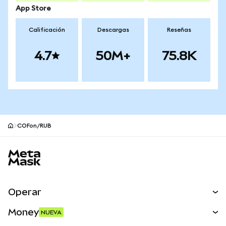
App Store
Calificación
Descargas
Reseñas
4.7
50M+
75.8K
COFon/RUB
Pie de página del sitio MetaMask
Operar
Canjear
Money
NUEVA
Predecir
NUEVA
Comprar