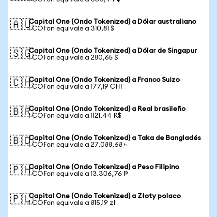
Capital One (Ondo Tokenized) a Dólar australiano
🇦🇺
1 COFon equivale a 310,81 $
Capital One (Ondo Tokenized) a Dólar de Singapur
🇸🇬
1 COFon equivale a 280,65 $
Capital One (Ondo Tokenized) a Franco Suizo
🇨🇭
1 COFon equivale a 177,19 CHF
Capital One (Ondo Tokenized) a Real brasileño
🇧🇷
1 COFon equivale a 1121,44 R$
Capital One (Ondo Tokenized) a Taka de Bangladés
🇧🇩
1 COFon equivale a 27.088,68 ৳
Capital One (Ondo Tokenized) a Peso Filipino
🇵🇭
1 COFon equivale a 13.306,76 ₱
Capital One (Ondo Tokenized) a Złoty polaco
🇵🇱
1 COFon equivale a 815,19 zł