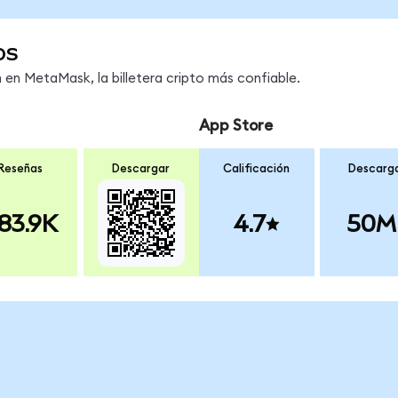
os
en MetaMask, la billetera cripto más confiable.
App Store
Reseñas
Descargar
Calificación
Descarg
83.9K
4.7
50M