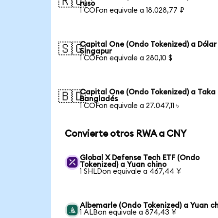
🇷🇺
ruso
1 COFon equivale a 18.028,77 ₽
Capital One (Ondo Tokenized) a Dólar
🇸🇬
Singapur
1 COFon equivale a 280,10 $
Capital One (Ondo Tokenized) a Taka
🇧🇩
Bangladés
1 COFon equivale a 27.047,11 ৳
Convierte otros RWA a CNY
Global X Defense Tech ETF (Ondo
Tokenized) a Yuan chino
1 SHLDon equivale a 467,44 ¥
Albemarle (Ondo Tokenized) a Yuan c
1 ALBon equivale a 874,43 ¥