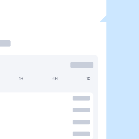
1H
4H
1D