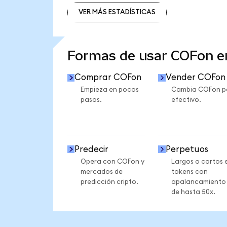
VER MÁS ESTADÍSTICAS
VER MÁS ESTADÍSTICAS
Formas de usar COFon 
Comprar COFon
Vender COFon
Empieza en pocos
Cambia COFon p
pasos.
efectivo.
Predecir
Perpetuos
Opera con COFon y
Largos o cortos 
mercados de
tokens con
predicción cripto.
apalancamiento
de hasta 50x.