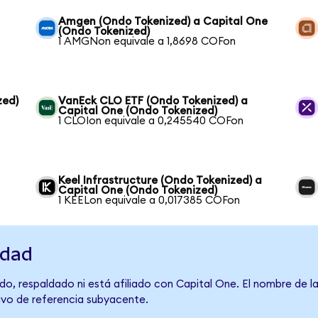
Amgen (Ondo Tokenized) a Capital One
(Ondo Tokenized)
1 AMGNon equivale a 1,8698 COFon
zed)
VanEck CLO ETF (Ondo Tokenized) a
Capital One (Ondo Tokenized)
1 CLOIon equivale a 0,245540 COFon
Keel Infrastructure (Ondo Tokenized) a
Capital One (Ondo Tokenized)
1 KEELon equivale a 0,017385 COFon
idad
o, respaldado ni está afiliado con Capital One. El nombre de l
tivo de referencia subyacente.