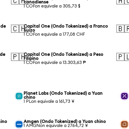
🇨🇦
🇦
canadiense
1 COFon equivale a 305,73 $
 de
Capital One (Ondo Tokenized) a Franco
🇨🇭
🇧
Suizo
1 COFon equivale a 177,08 CHF
 de
Capital One (Ondo Tokenized) a Peso
🇵🇭
🇵
Filipino
1 COFon equivale a 13.303,63 ₱
Planet Labs (Ondo Tokenized) a Yuan
chino
1 PLon equivale a 161,73 ¥
hino
Amgen (Ondo Tokenized) a Yuan chino
1 AMGNon equivale a 2764,72 ¥