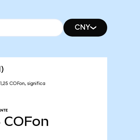
CNY
)
1,25 COFon, significa
ANTE
5
COFon