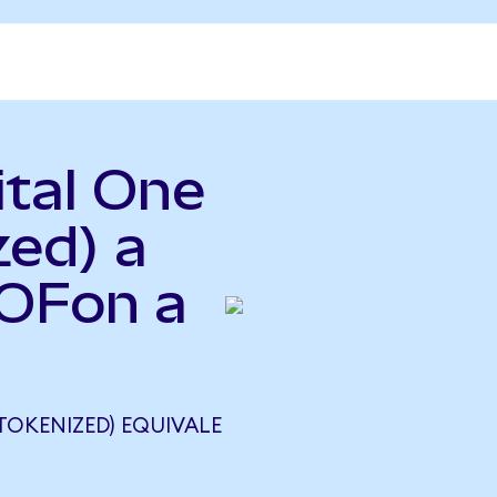
ital One
zed) a
COFon a
TOKENIZED) EQUIVALE