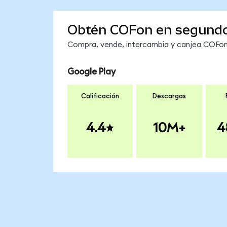
Obtén COFon en segund
Compra, vende, intercambia y canjea COFon 
Google Play
Calificación
Descargas
4.4
10M+
4