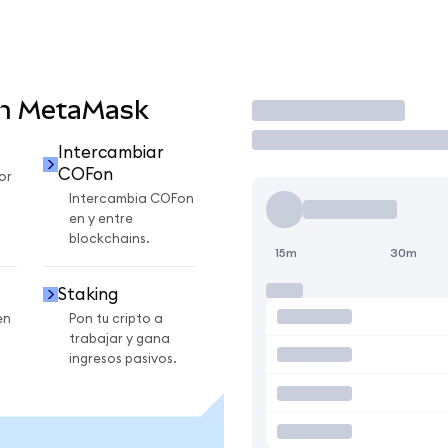
en MetaMask
Operar
Intercambiar
COFon
or
Intercambia COFon
en y entre
blockchains.
15m
30m
Staking
en
Pon tu cripto a
trabajar y gana
ingresos pasivos.