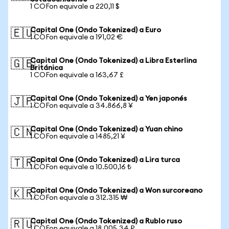
1 COFon equivale a 220,11 $
Capital One (Ondo Tokenized) a Euro
🇪🇺
1 COFon equivale a 191,02 €
Capital One (Ondo Tokenized) a Libra Esterlina
🇬🇧
Británica
1 COFon equivale a 163,67 £
Capital One (Ondo Tokenized) a Yen japonés
🇯🇵
1 COFon equivale a 34.866,8 ¥
Capital One (Ondo Tokenized) a Yuan chino
🇨🇳
1 COFon equivale a 1485,21 ¥
Capital One (Ondo Tokenized) a Lira turca
🇹🇷
1 COFon equivale a 10.500,16 ₺
Capital One (Ondo Tokenized) a Won surcoreano
🇰🇷
1 COFon equivale a 312.315 ₩
Capital One (Ondo Tokenized) a Rublo ruso
🇷🇺
1 COFon equivale a 18.005,34 ₽