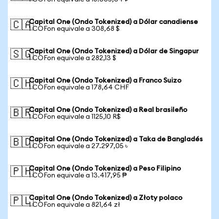
Capital One (Ondo Tokenized) a Dólar canadiense
🇨🇦
1 COFon equivale a 308,68 $
Capital One (Ondo Tokenized) a Dólar de Singapur
🇸🇬
1 COFon equivale a 282,13 $
Capital One (Ondo Tokenized) a Franco Suizo
🇨🇭
1 COFon equivale a 178,64 CHF
Capital One (Ondo Tokenized) a Real brasileño
🇧🇷
1 COFon equivale a 1125,10 R$
Capital One (Ondo Tokenized) a Taka de Bangladés
🇧🇩
1 COFon equivale a 27.297,05 ৳
Capital One (Ondo Tokenized) a Peso Filipino
🇵🇭
1 COFon equivale a 13.417,95 ₱
Capital One (Ondo Tokenized) a Złoty polaco
🇵🇱
1 COFon equivale a 821,64 zł