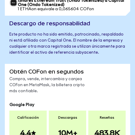
iShares Ethereum Trust (Ondo Tokenized) a Capital
One (Ondo Tokenized)
1 ETHAon equivale a 0,065604 COFon
Descargo de responsabilidad
Este producto no ha sido emitido, patrocinado, respaldado
ni está afiliado con Capital One. El nombre de la empresa y
cualquier otra marca registrada se utilizan únicamente para
identificar el activo de referencia subyacente.
Obtén COFon en segundos
Compra, vende, intercambia y canjea
COFon en MetaMask, la billetera cripto
más confiable.
Google Play
Calificación
Descargas
Reseñas
4.4
10M+
483.8K