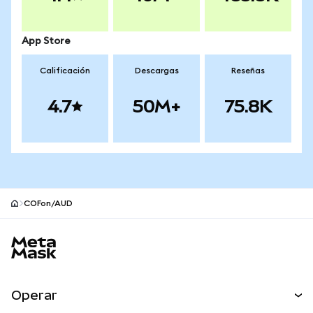
App Store
Calificación
Descargas
Reseñas
4.7
50M+
75.8K
COFon/AUD
Pie de página del sitio MetaMask
Operar
Canjear