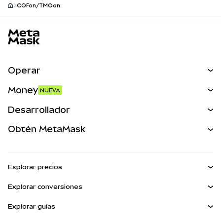
COFon/TMOon
Pie de página del sitio MetaMask
Operar
Canjear
Money
NUEVA
Predecir
NUEVA
Comprar
Desarrollador
Perps
NUEVA
Tarjeta
Ver los documentos
Obtén MetaMask
Activos del mundo real
mUSD
NUEVA
Panel
Obtén Metamask
Ganar
Kit de cuentas inteligentes
Escudo de transacciones
Explorar precios
Billeteras integradas
Agent Wallet
Precio de Bitcoin
NUEVA
Explorar conversiones
MetaMask Connect
Precio de Ethereum
Snaps
BTC a USD
Precio de Solana
Explorar guías
Snaps
Recompensas
ETH a USD
NUEVA
Comprar BTC
Precio de Shiba Inu