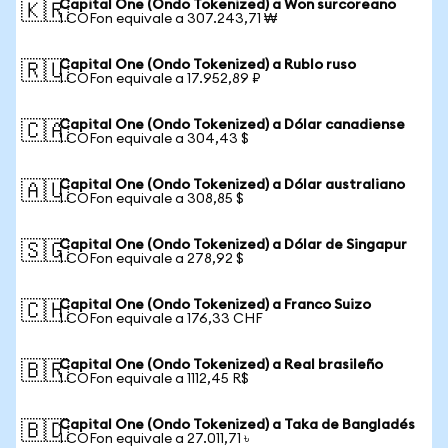
Capital One (Ondo Tokenized) a Won surcoreano
🇰🇷
1 COFon equivale a 307.243,71 ₩
Capital One (Ondo Tokenized) a Rublo ruso
🇷🇺
1 COFon equivale a 17.952,89 ₽
Capital One (Ondo Tokenized) a Dólar canadiense
🇨🇦
1 COFon equivale a 304,43 $
Capital One (Ondo Tokenized) a Dólar australiano
🇦🇺
1 COFon equivale a 308,85 $
Capital One (Ondo Tokenized) a Dólar de Singapur
🇸🇬
1 COFon equivale a 278,92 $
Capital One (Ondo Tokenized) a Franco Suizo
🇨🇭
1 COFon equivale a 176,33 CHF
Capital One (Ondo Tokenized) a Real brasileño
🇧🇷
1 COFon equivale a 1112,45 R$
Capital One (Ondo Tokenized) a Taka de Bangladés
🇧🇩
1 COFon equivale a 27.011,71 ৳