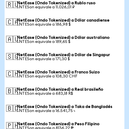
NetEase (Ondo Tokenized) a Rublo ruso
🇷🇺
1 NTESon equivale a 11.026,01 ₽
NetEase (Ondo Tokenized) a Dólar canadiense
🇨🇦
1 NTESon equivale a 186,98 $
NetEase (Ondo Tokenized) a Dólar australiano
🇦🇺
1 NTESon equivale a 189,65 $
NetEase (Ondo Tokenized) a Dólar de Singapur
🇸🇬
1 NTESon equivale a 171,30 $
NetEase (Ondo Tokenized) a Franco Suizo
🇨🇭
1 NTESon equivale a 108,30 CHF
NetEase (Ondo Tokenized) a Real brasileño
🇧🇷
1 NTESon equivale a 683,18 R$
NetEase (Ondo Tokenized) a Taka de Bangladés
🇧🇩
1 NTESon equivale a 16.541,75 ৳
NetEase (Ondo Tokenized) a Peso Filipino
🇵🇭
1 NTESon equivale a 8136,22 ₱