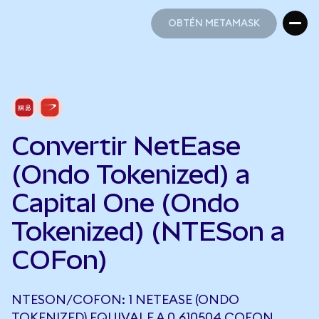
OBTÉN METAMASK
OBTÉN METAMASK
Convertir NetEase
(Ondo Tokenized) a
Capital One (Ondo
Tokenized) (NTESon a
COFon)
NTESON/COFON: 1 NETEASE (ONDO
TOKENIZED) EQUIVALE A 0,610504 COFON