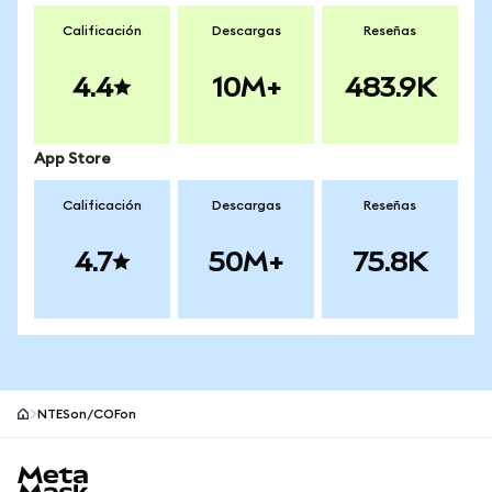
Calificación
Descargas
Reseñas
4.4
10M+
483.9K
App Store
Calificación
Descargas
Reseñas
4.7
50M+
75.8K
NTESon/COFon
Pie de página del sitio MetaMask