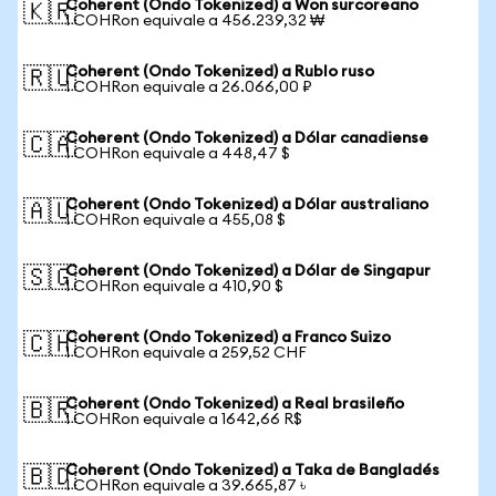
Coherent (Ondo Tokenized) a Won surcoreano
🇰🇷
1 COHRon equivale a 456.239,32 ₩
Coherent (Ondo Tokenized) a Rublo ruso
🇷🇺
1 COHRon equivale a 26.066,00 ₽
Coherent (Ondo Tokenized) a Dólar canadiense
🇨🇦
1 COHRon equivale a 448,47 $
Coherent (Ondo Tokenized) a Dólar australiano
🇦🇺
1 COHRon equivale a 455,08 $
Coherent (Ondo Tokenized) a Dólar de Singapur
🇸🇬
1 COHRon equivale a 410,90 $
Coherent (Ondo Tokenized) a Franco Suizo
🇨🇭
1 COHRon equivale a 259,52 CHF
Coherent (Ondo Tokenized) a Real brasileño
🇧🇷
1 COHRon equivale a 1642,66 R$
Coherent (Ondo Tokenized) a Taka de Bangladés
🇧🇩
1 COHRon equivale a 39.665,87 ৳