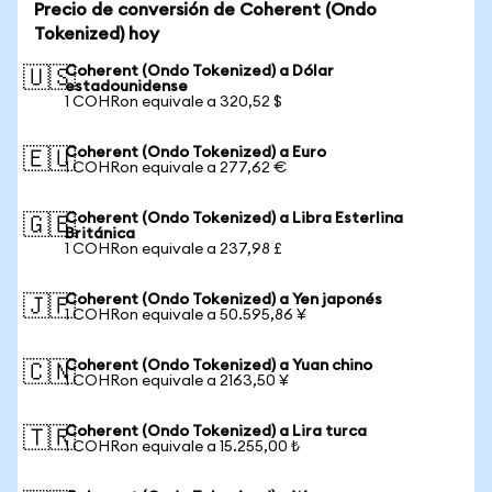
Precio de conversión de Coherent (Ondo
Tokenized) hoy
Coherent (Ondo Tokenized) a Dólar
🇺🇸
estadounidense
1 COHRon equivale a 320,52 $
Coherent (Ondo Tokenized) a Euro
🇪🇺
1 COHRon equivale a 277,62 €
Coherent (Ondo Tokenized) a Libra Esterlina
🇬🇧
Británica
1 COHRon equivale a 237,98 £
Coherent (Ondo Tokenized) a Yen japonés
🇯🇵
1 COHRon equivale a 50.595,86 ¥
Coherent (Ondo Tokenized) a Yuan chino
🇨🇳
1 COHRon equivale a 2163,50 ¥
Coherent (Ondo Tokenized) a Lira turca
🇹🇷
1 COHRon equivale a 15.255,00 ₺