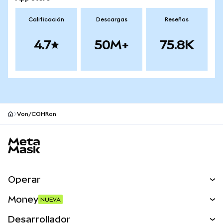
Calificación
Descargas
Reseñas
4.7
50M+
75.8K
Von/COHRon
Pie de página del sitio MetaMask
Operar
Canjear
Money
NUEVA
Predecir
NUEVA
Comprar
Desarrollador