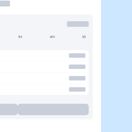
1H
4H
1D