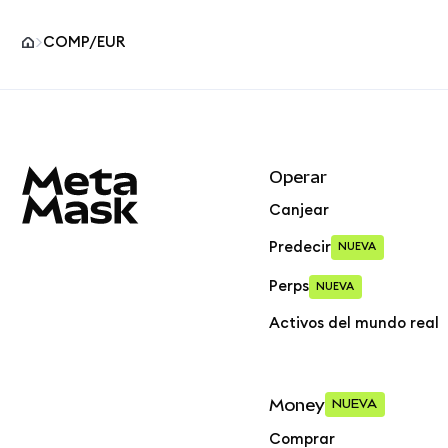
COMP/EUR
Pie de página del sitio MetaMask
Operar
Canjear
Predecir
NUEVA
Perps
NUEVA
Activos del mundo real
Money
NUEVA
Comprar