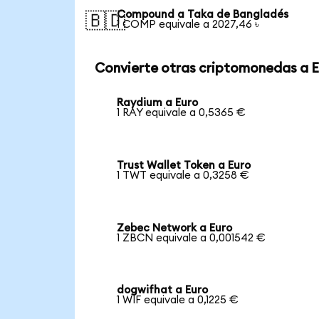
Compound a Taka de Bangladés
🇧🇩
1 COMP equivale a 2027,46 ৳
Convierte otras criptomonedas a 
Raydium a Euro
1 RAY equivale a 0,5365 €
Trust Wallet Token a Euro
1 TWT equivale a 0,3258 €
Zebec Network a Euro
1 ZBCN equivale a 0,001542 €
dogwifhat a Euro
1 WIF equivale a 0,1225 €