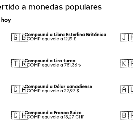
rtido a monedas populares
 hoy
Compound a Libra Esterlina Británica
🇬🇧
🇯
1 COMP equivale a 12,19 £
Compound a Lira turca
🇹🇷
🇰
1 COMP equivale a 781,36 ₺
Compound a Dólar canadiense
🇨🇦
🇦
1 COMP equivale a 22,97 $
Compound a Franco Suizo
🇨🇭
🇧
1 COMP equivale a 13,27 CHF