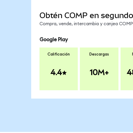
Obtén COMP en segundo
Compra, vende, intercambia y canjea COMP e
Google Play
Calificación
Descargas
4.4
10M+
4