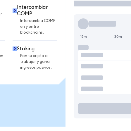
Intercambiar
COMP
r
Intercambia COMP
en y entre
blockchains.
15m
30m
Staking
en
Pon tu cripto a
trabajar y gana
ingresos pasivos.