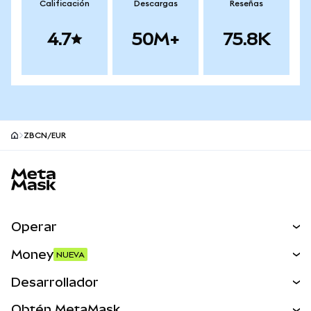
Calificación
Descargas
Reseñas
4.7
50M+
75.8K
ZBCN/EUR
Pie de página del sitio MetaMask
Operar
Canjear
Money
NUEVA
Predecir
NUEVA
Comprar
Desarrollador
Perps
NUEVA
Tarjeta
Ver los documentos
Obtén MetaMask