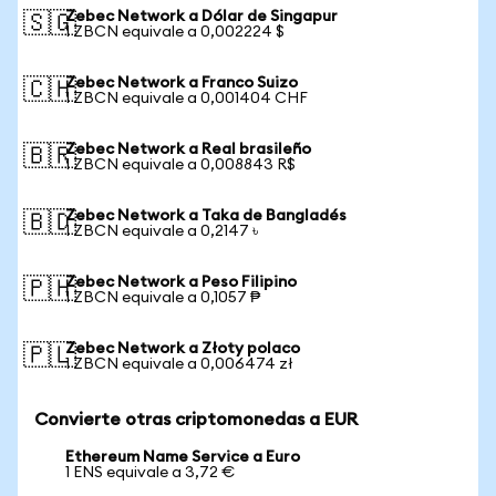
Zebec Network a Dólar de Singapur
🇸🇬
1 ZBCN equivale a 0,002224 $
Zebec Network a Franco Suizo
🇨🇭
1 ZBCN equivale a 0,001404 CHF
Zebec Network a Real brasileño
🇧🇷
1 ZBCN equivale a 0,008843 R$
Zebec Network a Taka de Bangladés
🇧🇩
1 ZBCN equivale a 0,2147 ৳
Zebec Network a Peso Filipino
🇵🇭
1 ZBCN equivale a 0,1057 ₱
Zebec Network a Złoty polaco
🇵🇱
1 ZBCN equivale a 0,006474 zł
Convierte otras criptomonedas a EUR
Ethereum Name Service a Euro
1 ENS equivale a 3,72 €