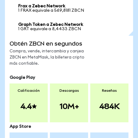
Frax a Zebec Network
1 FRAX equivale a 569,8181 ZBCN
Graph Token a Zebec Network
1 GRT equivale a 8,4433 ZBCN
Obtén ZBCN en segundos
Compra, vende, intercambia y canjea
ZBCN en MetaMask, la billetera cripto
más confiable.
Google Play
Calificación
Descargas
Reseñas
4.4
10M+
484K
App Store