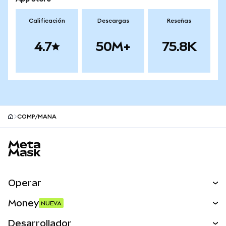
Calificación
Descargas
Reseñas
4.7
50M+
75.8K
COMP/MANA
Pie de página del sitio MetaMask
Operar
Canjear
Money
NUEVA
Predecir
NUEVA
Comprar
Desarrollador