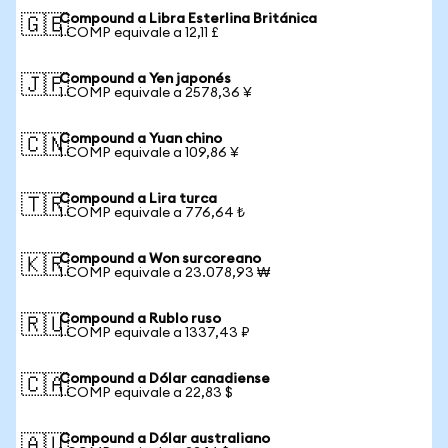
Compound a Libra Esterlina Británica
🇬🇧
1 COMP equivale a 12,11 £
Compound a Yen japonés
🇯🇵
1 COMP equivale a 2578,36 ¥
Compound a Yuan chino
🇨🇳
1 COMP equivale a 109,86 ¥
Compound a Lira turca
🇹🇷
1 COMP equivale a 776,64 ₺
Compound a Won surcoreano
🇰🇷
1 COMP equivale a 23.078,93 ₩
Compound a Rublo ruso
🇷🇺
1 COMP equivale a 1337,43 ₽
Compound a Dólar canadiense
🇨🇦
1 COMP equivale a 22,83 $
Compound a Dólar australiano
🇦🇺