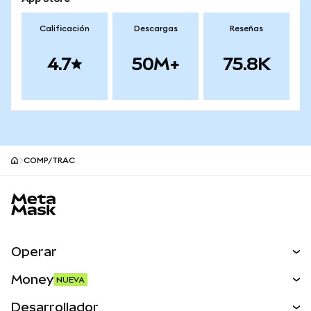
Calificación
Descargas
Reseñas
4.7
50M+
75.8K
COMP/TRAC
Pie de página del sitio MetaMask
Operar
Canjear
Money
NUEVA
Predecir
NUEVA
Comprar
Desarrollador