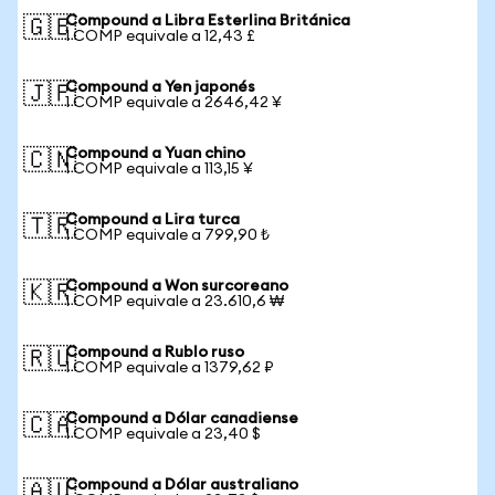
Compound a Libra Esterlina Británica
🇬🇧
1 COMP equivale a 12,43 £
Compound a Yen japonés
🇯🇵
1 COMP equivale a 2646,42 ¥
Compound a Yuan chino
🇨🇳
1 COMP equivale a 113,15 ¥
Compound a Lira turca
🇹🇷
1 COMP equivale a 799,90 ₺
Compound a Won surcoreano
🇰🇷
1 COMP equivale a 23.610,6 ₩
Compound a Rublo ruso
🇷🇺
1 COMP equivale a 1379,62 ₽
Compound a Dólar canadiense
🇨🇦
1 COMP equivale a 23,40 $
Compound a Dólar australiano
🇦🇺