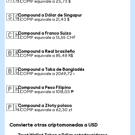
1 COMP equivale a 23,73 $
Compound a Dólar de Singapur
🇸🇬
1 COMP equivale a 21,43 $
Compound a Franco Suizo
🇨🇭
1 COMP equivale a 13,55 CHF
Compound a Real brasileño
🇧🇷
1 COMP equivale a 85,48 R$
Compound a Taka de Bangladés
🇧🇩
1 COMP equivale a 2069,72 ৳
Compound a Peso Filipino
🇵🇭
1 COMP equivale a 1018,03 ₱
Compound a Złoty polaco
🇵🇱
1 COMP equivale a 62,30 zł
Convierte otras criptomonedas a USD