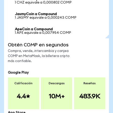
1 CHZ equivale a 0,000802 COMP
JasmyCoin a Compound
1 JASMY equivale a 0,000243 COMP
ApeCoin a Compound
1 APE equivale a 0,007954 COMP
Obtén COMP en segundos
Compra, vende, intercambia y canjea
COMP en MetaMask, la billetera cripto
más confiable.
Google Play
Calificación
Descargas
Reseñas
4.4
10M+
483.9K
App Store