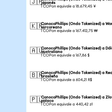
🇯🇵
japonés
1 COPon equivale a 18.679,45 ¥
ConocoPhillips (Ondo Tokenized) a Wo
🇰🇷
surcoreano
1 COPon equivale a 167.412,75 ₩
ConocoPhillips (Ondo Tokenized) a Dól
🇦🇺
australiano
1 COPon equivale a 167,86 $
ConocoPhillips (Ondo Tokenized) a Rea
🇧🇷
brasileño
1 COPon equivale a 604,21 R$
ConocoPhillips (Ondo Tokenized) a Zło
🇵🇱
polaco
1 COPon equivale a 440,42 zł