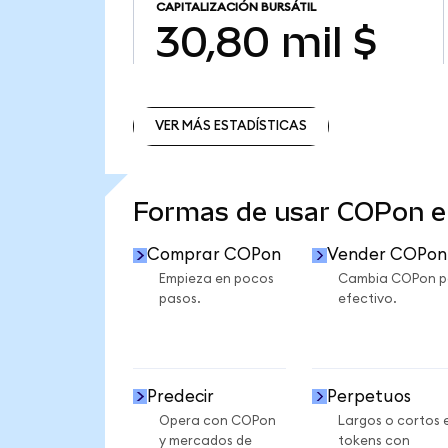
CAPITALIZACIÓN BURSÁTIL
30,80 mil $
VER MÁS ESTADÍSTICAS
VER MÁS ESTADÍSTICAS
Formas de usar COPon 
Comprar COPon
Vender COPon
Empieza en pocos
Cambia COPon p
pasos.
efectivo.
Predecir
Perpetuos
Opera con COPon
Largos o cortos 
y mercados de
tokens con