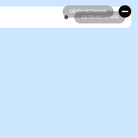
OBTÉN METAMASK
OBTÉN METAMASK
OBTÉN METAMASK
OBTÉN METAMASK