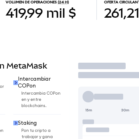
VOLUMEN DE OPERACIONES
(24 H)
OFERTA CIRCULAN
419,99 mil $
261,2
en MetaMask
Operar
Intercambiar
COPon
or
Intercambia COPon
en y entre
blockchains.
15m
30m
Staking
en
Pon tu cripto a
trabajar y gana