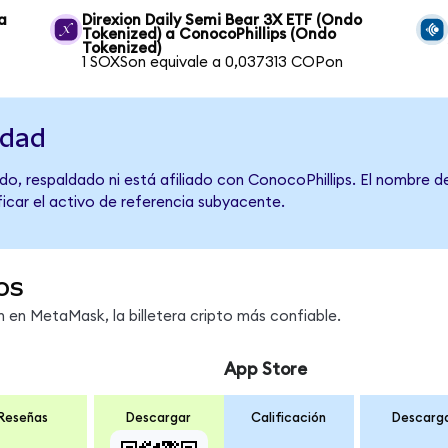
a
Direxion Daily Semi Bear 3X ETF (Ondo
Tokenized) a ConocoPhillips (Ondo
Tokenized)
1 SOXSon equivale a 0,037313 COPon
idad
do, respaldado ni está afiliado con ConocoPhillips. El nombre d
ficar el activo de referencia subyacente.
os
en MetaMask, la billetera cripto más confiable.
App Store
Reseñas
Descargar
Calificación
Descarg