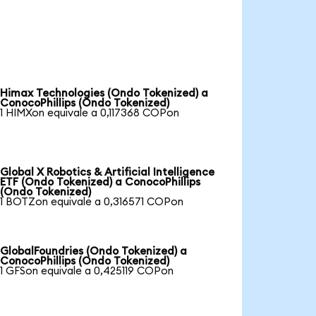
Himax Technologies (Ondo Tokenized) a
ConocoPhillips (Ondo Tokenized)
1 HIMXon equivale a 0,117368 COPon
Global X Robotics & Artificial Intelligence
ETF (Ondo Tokenized) a ConocoPhillips
(Ondo Tokenized)
1 BOTZon equivale a 0,316571 COPon
GlobalFoundries (Ondo Tokenized) a
ConocoPhillips (Ondo Tokenized)
1 GFSon equivale a 0,425119 COPon