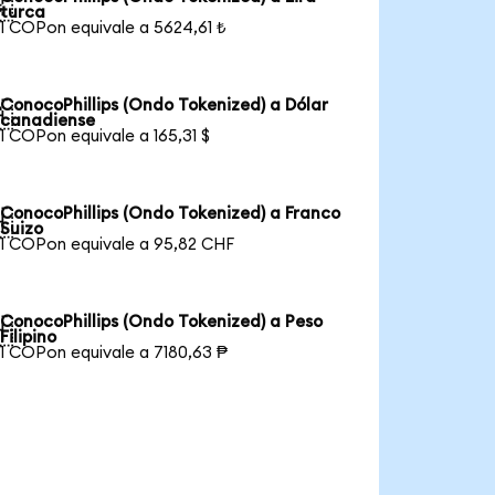

turca
1 COPon equivale a 5624,61 ₺
ConocoPhillips (Ondo Tokenized) a Dólar

canadiense
1 COPon equivale a 165,31 $
ConocoPhillips (Ondo Tokenized) a Franco

Suizo
1 COPon equivale a 95,82 CHF
ConocoPhillips (Ondo Tokenized) a Peso

Filipino
1 COPon equivale a 7180,63 ₱