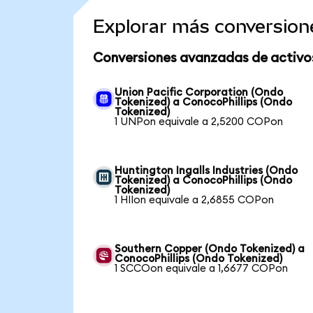
Explorar más conversion
Conversiones avanzadas de activo
Union Pacific Corporation (Ondo
Tokenized) a ConocoPhillips (Ondo
Tokenized)
1 UNPon equivale a 2,5200 COPon
Huntington Ingalls Industries (Ondo
Tokenized) a ConocoPhillips (Ondo
Tokenized)
1 HIIon equivale a 2,6855 COPon
Southern Copper (Ondo Tokenized) a
ConocoPhillips (Ondo Tokenized)
1 SCCOon equivale a 1,6677 COPon