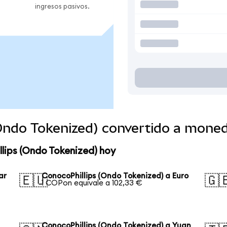
ingresos pasivos.
(Ondo Tokenized) convertido a mone
lips (Ondo Tokenized) hoy
ar
ConocoPhillips (Ondo Tokenized) a Euro
🇪🇺
🇬
1 COPon equivale a 102,33 €
n
ConocoPhillips (Ondo Tokenized) a Yuan