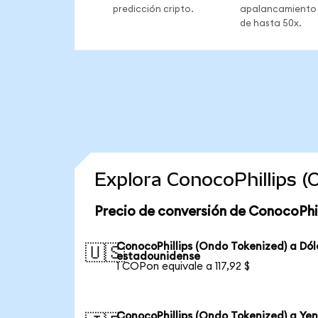
predicción cripto.
apalancamiento
de hasta 50x.
Explora ConocoPhillips 
Precio de conversión de ConocoPhil
ConocoPhillips (Ondo Tokenized) a Dól
🇺🇸
estadounidense
1 COPon equivale a 117,92 $
ConocoPhillips (Ondo Tokenized) a Ye