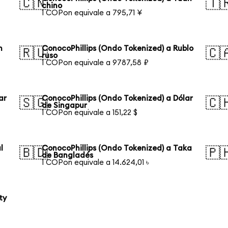
🇨🇳
🇹
chino
1 COPon equivale a 795,71 ¥
n
ConocoPhillips (Ondo Tokenized) a Rublo
🇷🇺
🇨
ruso
1 COPon equivale a 9787,58 ₽
ar
ConocoPhillips (Ondo Tokenized) a Dólar
🇸🇬
🇨
de Singapur
1 COPon equivale a 151,22 $
l
ConocoPhillips (Ondo Tokenized) a Taka
🇧🇩
🇵
de Bangladés
1 COPon equivale a 14.624,01 ৳
ty