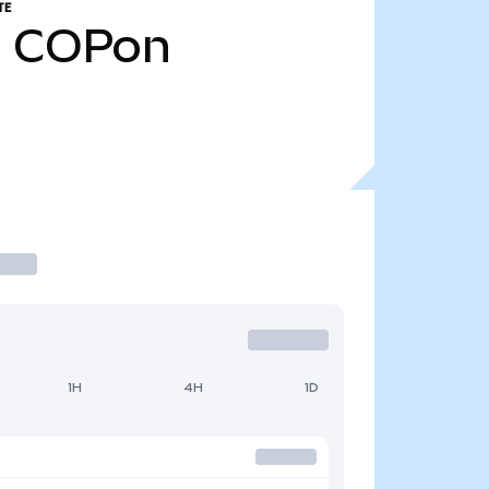
TE
1
COPon
1H
4H
1D