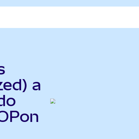
s
zed) a
do
COPon