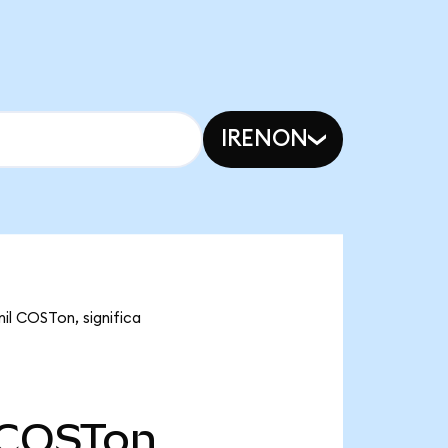
IRENON
il COSTon, significa
COSTon