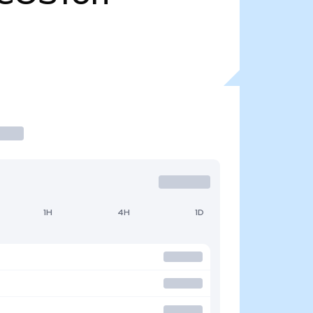
1H
4H
1D