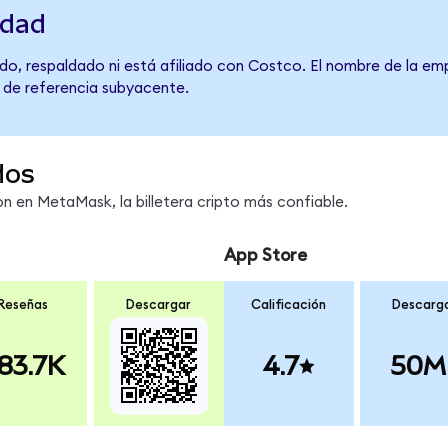
idad
do, respaldado ni está afiliado con Costco. El nombre de la emp
o de referencia subyacente.
dos
 en MetaMask, la billetera cripto más confiable.
App Store
Reseñas
Descargar
Calificación
Descarg
83.7K
4.7
50M