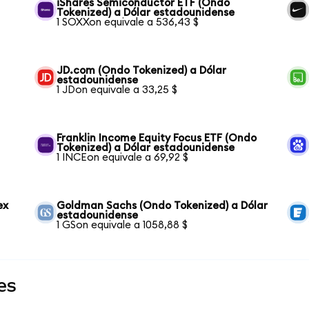
iShares Semiconductor ETF (Ondo
Tokenized) a Dólar estadounidense
1 SOXXon equivale a 536,43 $
JD.com (Ondo Tokenized) a Dólar
estadounidense
1 JDon equivale a 33,25 $
Franklin Income Equity Focus ETF (Ondo
Tokenized) a Dólar estadounidense
1 INCEon equivale a 69,92 $
ex
Goldman Sachs (Ondo Tokenized) a Dólar
estadounidense
1 GSon equivale a 1058,88 $
es