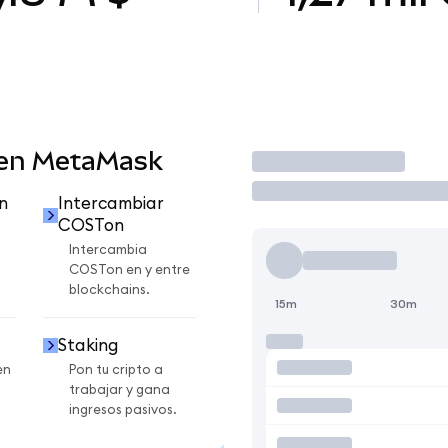
 en MetaMask
Operar
n
Intercambiar
COSTon
Intercambia
COSTon en y entre
blockchains.
15m
30m
Staking
en
Pon tu cripto a
trabajar y gana
ingresos pasivos.