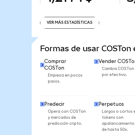
VER MÁS ESTADÍSTICAS
VER MÁS ESTADÍSTICAS
Formas de usar COSTon
Comprar
Vender COSTo
COSTon
Cambia COSTon
por efectivo.
Empieza en pocos
pasos.
Predecir
Perpetuos
Opera con COSTon
Largos o cortos 
y mercados de
tokens con
predicción cripto.
apalancamiento
de hasta 50x.