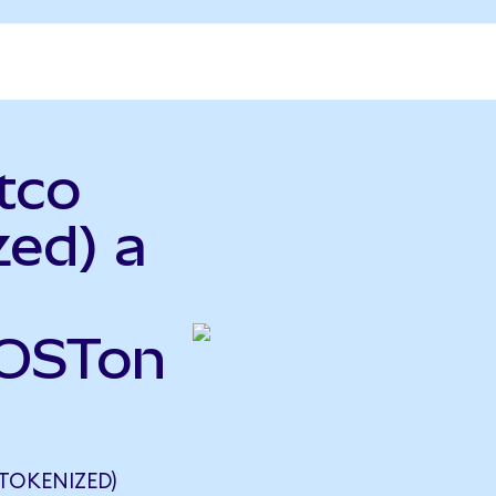
tco
zed) a
COSTon
TOKENIZED)