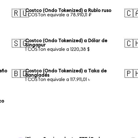
Costco (Ondo Tokenized) a Rublo ruso
🇷🇺
🇨
1 COSTon equivale a 78.910,11 ₽
Costco (Ondo Tokenized) a Dólar de
🇸🇬
🇨
Singapur
1 COSTon equivale a 1220,38 $
leño
Costco (Ondo Tokenized) a Taka de
🇧🇩
🇵
Bangladés
1 COSTon equivale a 117.911,01 ৳
co