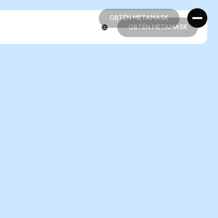
OBTÉN METAMASK
OBTÉN METAMASK
OBTÉN METAMASK
OBTÉN METAMASK