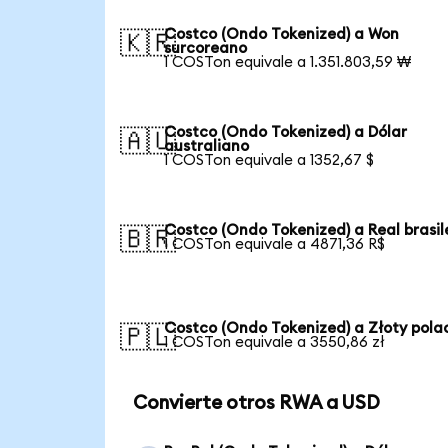
Costco (Ondo Tokenized) a Won
🇰🇷
surcoreano
1 COSTon equivale a 1.351.803,59 ₩
Costco (Ondo Tokenized) a Dólar
🇦🇺
australiano
1 COSTon equivale a 1352,67 $
Costco (Ondo Tokenized) a Real brasi
🇧🇷
1 COSTon equivale a 4871,36 R$
Costco (Ondo Tokenized) a Złoty pola
🇵🇱
1 COSTon equivale a 3550,86 zł
Convierte otros RWA a USD