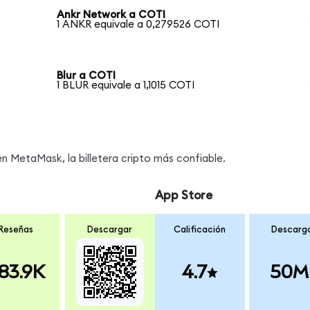
Ankr Network a COTI
1 ANKR equivale a 0,279526 COTI
Blur a COTI
1 BLUR equivale a 1,1015 COTI
 MetaMask, la billetera cripto más confiable.
App Store
Reseñas
Descargar
Calificación
Descarg
83.9K
4.7
50M