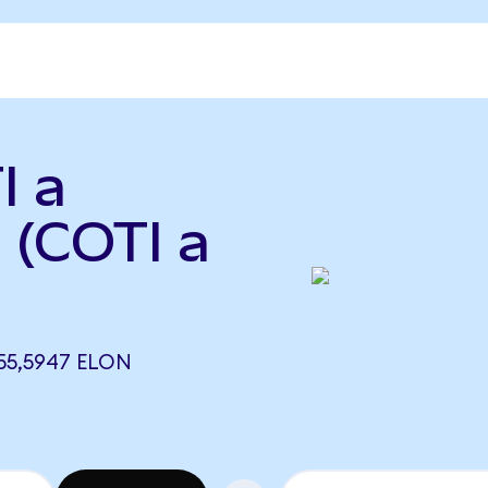
I a
 (COTI a
55,5947 ELON