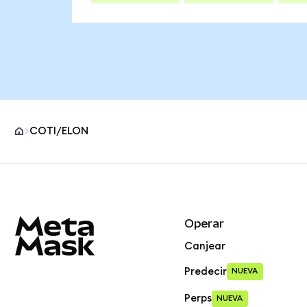
COTI/ELON
Pie de página del sitio MetaMask
Operar
Canjear
Predecir
NUEVA
Perps
NUEVA