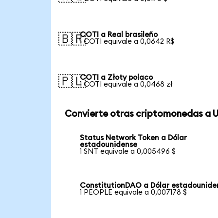
COTI a Real brasileño
🇧🇷
1 COTI equivale a 0,0642 R$
COTI a Złoty polaco
🇵🇱
1 COTI equivale a 0,0468 zł
Convierte otras criptomonedas a 
Status Network Token a Dólar
estadounidense
1 SNT equivale a 0,005496 $
ConstitutionDAO a Dólar estadounide
1 PEOPLE equivale a 0,007178 $