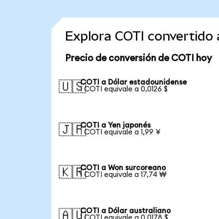
Explora COTI convertido
Precio de conversión de COTI hoy
COTI a Dólar estadounidense
🇺🇸
1 COTI equivale a 0,0126 $
COTI a Yen japonés
🇯🇵
1 COTI equivale a 1,99 ¥
COTI a Won surcoreano
🇰🇷
1 COTI equivale a 17,74 ₩
COTI a Dólar australiano
🇦🇺
1 COTI equivale a 0,0178 $