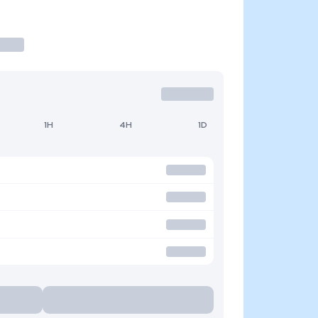
1H
4H
1D