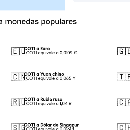
 a monedas populares
COTI a Euro
🇪🇺
🇬
1 COTI equivale a 0,0109 €
COTI a Yuan chino
🇨🇳
🇹
1 COTI equivale a 0,085 ¥
COTI a Rublo ruso
🇷🇺
🇨
1 COTI equivale a 1,04 ₽
COTI a Dólar de Singapur
🇸🇬
🇨
1 COTI equivale a 0,0161 $