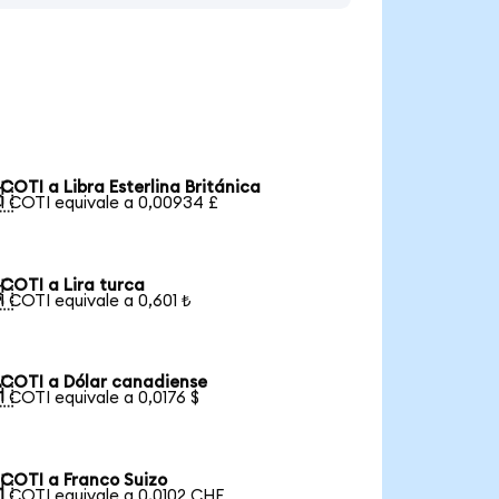
COTI a Libra Esterlina Británica

1 COTI equivale a 0,00934 £
COTI a Lira turca

1 COTI equivale a 0,601 ₺
COTI a Dólar canadiense

1 COTI equivale a 0,0176 $
COTI a Franco Suizo

1 COTI equivale a 0,0102 CHF