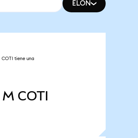
ELON
e COTI tiene una
3 M
COTI