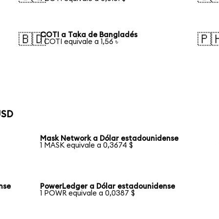
COTI a Taka de Bangladés
🇧🇩
🇵
1 COTI equivale a 1,56 ৳
USD
Mask Network a Dólar estadounidense
1 MASK equivale a 0,3674 $
nse
PowerLedger a Dólar estadounidense
1 POWR equivale a 0,0387 $