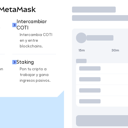
 MetaMask
Operar
Intercambiar
COTI
r
Intercambia COTI
en y entre
blockchains.
15m
30m
Staking
en
Pon tu cripto a
trabajar y gana
ingresos pasivos.