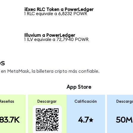
iExec RLC Token a PowerLedger
1 RLC equivale a 6,8232 POWR
Illuvium a PowerLedger
1 ILV equivale a 72,7940 POWR
os
n MetaMask, la billetera cripto más confiable.
App Store
Reseñas
Descargar
Calificación
Descarg
83.7K
4.7
50M