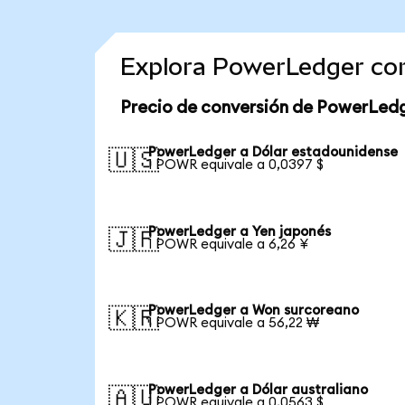
Explora PowerLedger co
Precio de conversión de PowerLed
PowerLedger a Dólar estadounidense
🇺🇸
1 POWR equivale a 0,0397 $
PowerLedger a Yen japonés
🇯🇵
1 POWR equivale a 6,26 ¥
PowerLedger a Won surcoreano
🇰🇷
1 POWR equivale a 56,22 ₩
PowerLedger a Dólar australiano
🇦🇺
1 POWR equivale a 0,0563 $