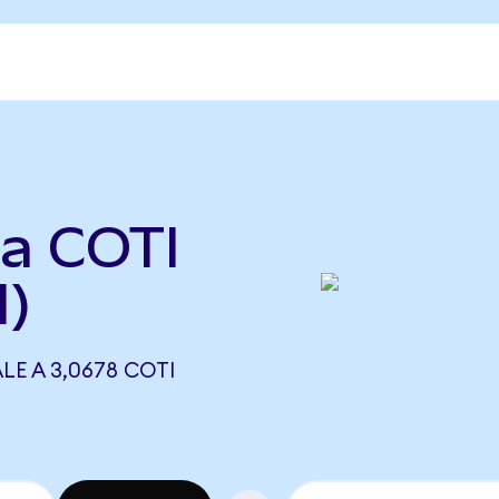
a COTI
)
E A 3,0678 COTI