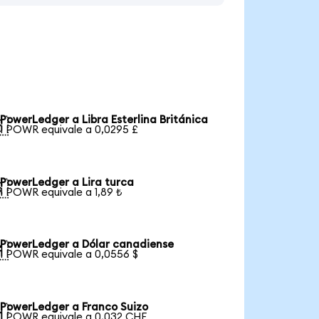
PowerLedger a Libra Esterlina Británica

1 POWR equivale a 0,0295 £
PowerLedger a Lira turca

1 POWR equivale a 1,89 ₺
PowerLedger a Dólar canadiense

1 POWR equivale a 0,0556 $
PowerLedger a Franco Suizo

1 POWR equivale a 0,032 CHF