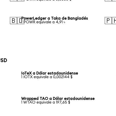
PowerLedger a Taka de Bangladés
🇧🇩
🇵
1 POWR equivale a 4,91 ৳
USD
IoTeX a Dólar estadounidense
1 IOTX equivale a 0,002144 $
Wrapped TAO a Dólar estadounidense
1 WTAO equivale a 197,65 $