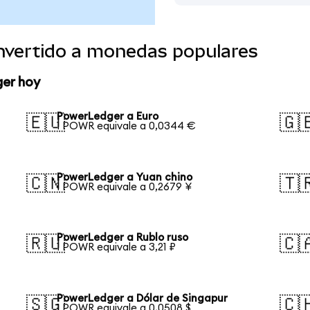
nvertido a monedas populares
ger hoy
PowerLedger a Euro
🇪🇺
🇬
1 POWR equivale a 0,0344 €
PowerLedger a Yuan chino
🇨🇳
🇹
1 POWR equivale a 0,2679 ¥
PowerLedger a Rublo ruso
🇷🇺
🇨
1 POWR equivale a 3,21 ₽
PowerLedger a Dólar de Singapur
🇸🇬
🇨
1 POWR equivale a 0,0508 $