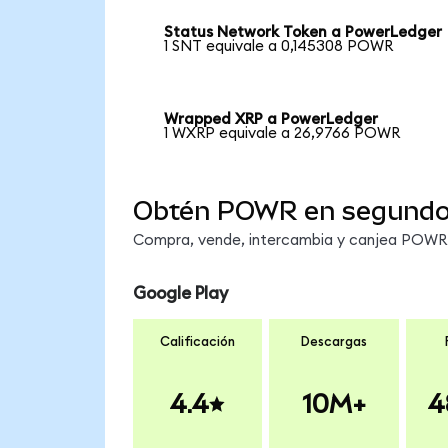
Status Network Token a PowerLedger
1 SNT equivale a 0,145308 POWR
Wrapped XRP a PowerLedger
1 WXRP equivale a 26,9766 POWR
Obtén POWR en segund
Compra, vende, intercambia y canjea POWR e
Google Play
Calificación
Descargas
4.4
10M+
4