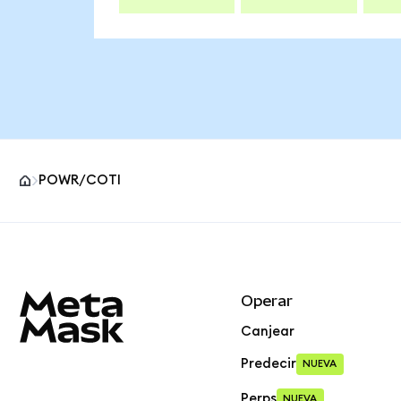
POWR/COTI
Pie de página del sitio MetaMask
Operar
Canjear
Predecir
NUEVA
Perps
NUEVA