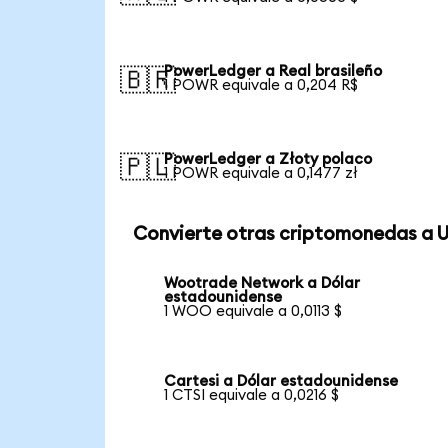
PowerLedger a Real brasileño
🇧🇷
1 POWR equivale a 0,204 R$
PowerLedger a Złoty polaco
🇵🇱
1 POWR equivale a 0,1477 zł
Convierte otras criptomonedas a 
Wootrade Network a Dólar
estadounidense
1 WOO equivale a 0,0113 $
Cartesi a Dólar estadounidense
1 CTSI equivale a 0,0216 $