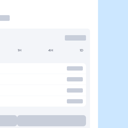
1H
4H
1D