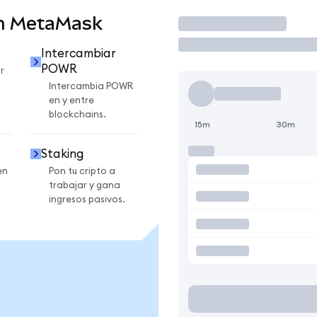
n MetaMask
Operar
Intercambiar
POWR
r
Intercambia POWR
en y entre
blockchains.
15m
30m
Staking
en
Pon tu cripto a
trabajar y gana
ingresos pasivos.