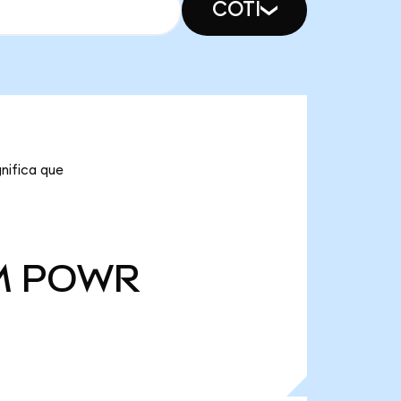
COTI
nifica que
M
POWR