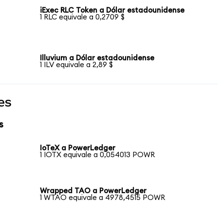
iExec RLC Token a Dólar estadounidense
1 RLC equivale a 0,2709 $
Illuvium a Dólar estadounidense
1 ILV equivale a 2,89 $
es
s
IoTeX a PowerLedger
1 IOTX equivale a 0,054013 POWR
Wrapped TAO a PowerLedger
1 WTAO equivale a 4978,4515 POWR