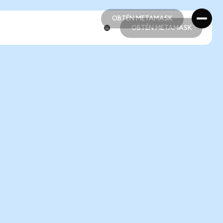
OBTÉN METAMASK
OBTÉN METAMASK
OBTÉN METAMASK
OBTÉN METAMASK