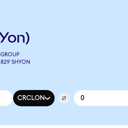
Yon)
T GROUP
2829 SHYON
CRCLON