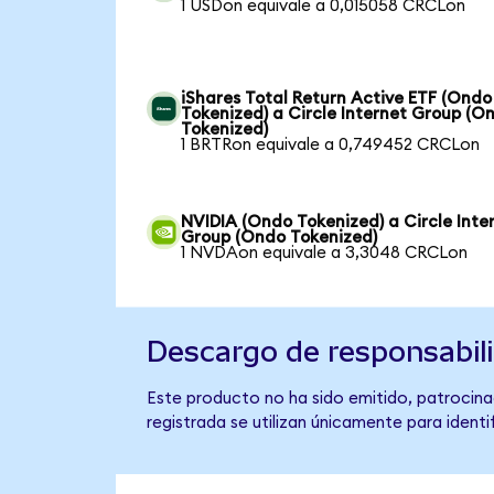
1 USDon equivale a 0,015058 CRCLon
iShares Total Return Active ETF (Ondo
Tokenized) a Circle Internet Group (O
Tokenized)
1 BRTRon equivale a 0,749452 CRCLon
NVIDIA (Ondo Tokenized) a Circle Inte
Group (Ondo Tokenized)
1 NVDAon equivale a 3,3048 CRCLon
Descargo de responsabil
Este producto no ha sido emitido, patrocinad
registrada se utilizan únicamente para identi