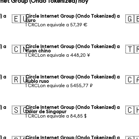
ernet Group (Ondo Tokenized) hoy
) a
Circle Internet Group (Ondo Tokenized) a
🇪🇺
🇬
Euro
1 CRCLon equivale a 57,39 €
) a
Circle Internet Group (Ondo Tokenized) a
🇨🇳
🇹
Yuan chino
1 CRCLon equivale a 448,20 ¥
) a
Circle Internet Group (Ondo Tokenized) a
🇷🇺
🇨
Rublo ruso
1 CRCLon equivale a 5455,77 ₽
) a
Circle Internet Group (Ondo Tokenized) a
🇸🇬
🇨
Dólar de Singapur
1 CRCLon equivale a 84,85 $
) a
Circle Internet Group (Ondo Tokenized) a