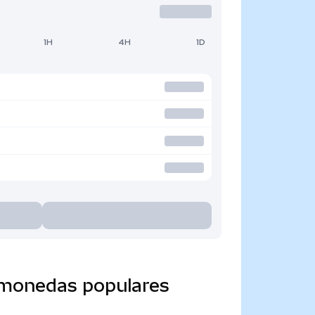
1H
4H
1D
a monedas populares