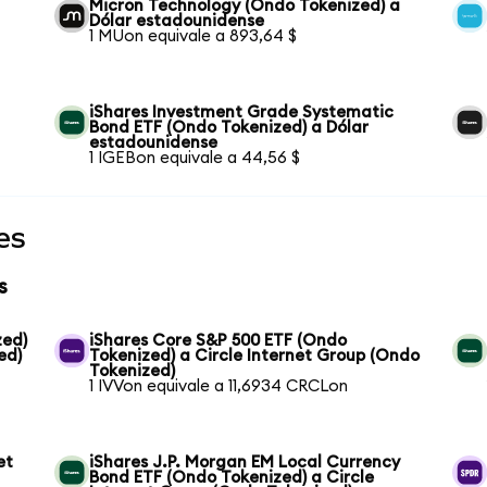
Micron Technology (Ondo Tokenized) a
Dólar estadounidense
1 MUon equivale a 893,64 $
iShares Investment Grade Systematic
Bond ETF (Ondo Tokenized) a Dólar
estadounidense
1 IGEBon equivale a 44,56 $
es
s
zed)
iShares Core S&P 500 ETF (Ondo
ed)
Tokenized) a Circle Internet Group (Ondo
Tokenized)
1 IVVon equivale a 11,6934 CRCLon
et
iShares J.P. Morgan EM Local Currency
Bond ETF (Ondo Tokenized) a Circle