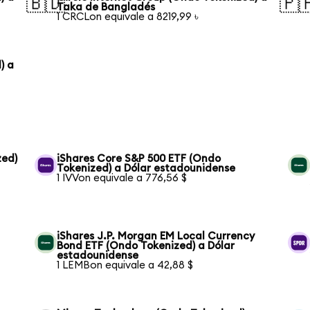
🇧🇩
🇵
Taka de Bangladés
1 CRCLon equivale a 8219,99 ৳
) a
zed)
iShares Core S&P 500 ETF (Ondo
Tokenized) a Dólar estadounidense
1 IVVon equivale a 776,56 $
iShares J.P. Morgan EM Local Currency
Bond ETF (Ondo Tokenized) a Dólar
estadounidense
1 LEMBon equivale a 42,88 $