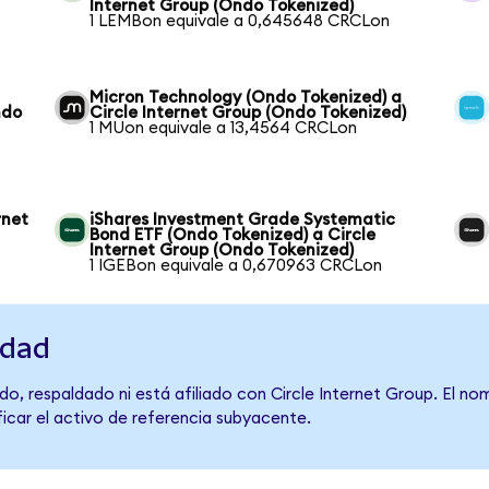
Internet Group (Ondo Tokenized)
1 LEMBon equivale a 0,645648 CRCLon
Micron Technology (Ondo Tokenized) a
ndo
Circle Internet Group (Ondo Tokenized)
1 MUon equivale a 13,4564 CRCLon
rnet
iShares Investment Grade Systematic
Bond ETF (Ondo Tokenized) a Circle
Internet Group (Ondo Tokenized)
1 IGEBon equivale a 0,670963 CRCLon
idad
o, respaldado ni está afiliado con Circle Internet Group. El no
ficar el activo de referencia subyacente.