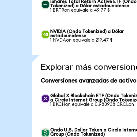
iShares Total Return Active ETF (Ondo
Tokenized) a Dólar estadounidense
1 BRTRon equivale a 49,77 $
NVIDIA (Ondo Tokenized) a Dólar
estadounidense
1 NVDAon equivale a 219,47 $
Explorar más conversion
Conversiones avanzadas de activo
Global X Blockchain ETF (Ondo Tokeni
a Circle Internet Group (Ondo Tokeniz
1 BKCHon equivale a 0,983938 CRCLon
Ondo U.S. Dollar Token a Circle Intern
Group (Ondo Tokenized)