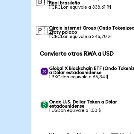
🇧🇷
Real brasileño
1 CRCLon equivale a 338,61 R$
Circle Internet Group (Ondo Tokenized
🇵🇱
Złoty polaco
1 CRCLon equivale a 246,70 zł
Convierte otros RWA a USD
Global X Blockchain ETF (Ondo Tokeni
a Dólar estadounidense
1 BKCHon equivale a 65,34 $
Ondo U.S. Dollar Token a Dólar
estadounidense
1 USDon equivale a 1,00 $