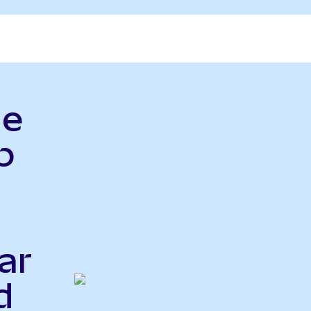
le
p
ar
d