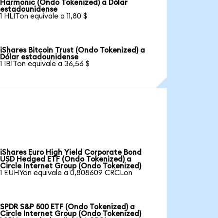
Harmonic (Ondo Tokenized) a Dólar
estadounidense
1 HLITon equivale a 11,80 $
iShares Bitcoin Trust (Ondo Tokenized) a
Dólar estadounidense
1 IBITon equivale a 36,56 $
iShares Euro High Yield Corporate Bond
USD Hedged ETF (Ondo Tokenized) a
Circle Internet Group (Ondo Tokenized)
1 EUHYon equivale a 0,808609 CRCLon
SPDR S&P 500 ETF (Ondo Tokenized) a
Circle Internet Group (Ondo Tokenized)