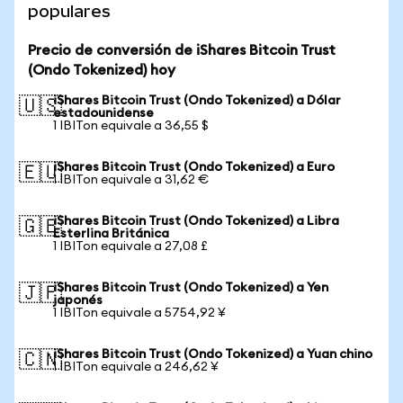
populares
Precio de conversión de iShares Bitcoin Trust
(Ondo Tokenized) hoy
iShares Bitcoin Trust (Ondo Tokenized) a Dólar
🇺🇸
estadounidense
1 IBITon equivale a 36,55 $
iShares Bitcoin Trust (Ondo Tokenized) a Euro
🇪🇺
1 IBITon equivale a 31,62 €
iShares Bitcoin Trust (Ondo Tokenized) a Libra
🇬🇧
Esterlina Británica
1 IBITon equivale a 27,08 £
iShares Bitcoin Trust (Ondo Tokenized) a Yen
🇯🇵
japonés
1 IBITon equivale a 5754,92 ¥
iShares Bitcoin Trust (Ondo Tokenized) a Yuan chino
🇨🇳
1 IBITon equivale a 246,62 ¥