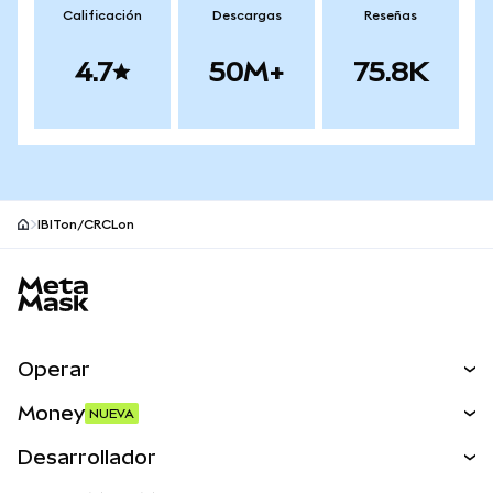
Calificación
Descargas
Reseñas
4.7
50M+
75.8K
IBITon/CRCLon
Pie de página del sitio MetaMask
Operar
Canjear
Money
NUEVA
Predecir
NUEVA
Comprar
Desarrollador
Perps
NUEVA
Tarjeta
Ver los documentos