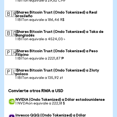
1 IBITon equivale a 29,52 CHF
iShares Bitcoin Trust (Ondo Tokenized) a Real
🇧🇷
brasileño
1 IBITon equivale a 186,46 R$
iShares Bitcoin Trust (Ondo Tokenized) a Taka de
🇧🇩
Bangladés
1 IBITon equivale a 4524,03 ৳
iShares Bitcoin Trust (Ondo Tokenized) a Peso
🇵🇭
Filipino
1 IBITon equivale a 2221,87 ₱
iShares Bitcoin Trust (Ondo Tokenized) a Złoty
🇵🇱
polaco
1 IBITon equivale a 135,92 zł
Convierte otros RWA a USD
NVIDIA (Ondo Tokenized) a Dólar estadounidense
1 NVDAon equivale a 222,18 $
Invesco QQQ (Ondo Tokenized) a Dólar