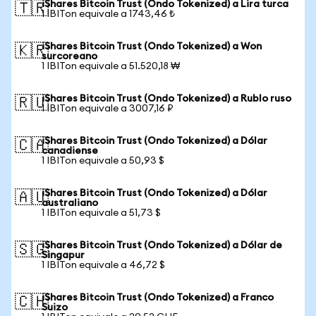
iShares Bitcoin Trust (Ondo Tokenized) a Lira turca
🇹🇷
1 IBITon equivale a 1743,46 ₺
iShares Bitcoin Trust (Ondo Tokenized) a Won
🇰🇷
surcoreano
1 IBITon equivale a 51.520,18 ₩
iShares Bitcoin Trust (Ondo Tokenized) a Rublo ruso
🇷🇺
1 IBITon equivale a 3007,16 ₽
iShares Bitcoin Trust (Ondo Tokenized) a Dólar
🇨🇦
canadiense
1 IBITon equivale a 50,93 $
iShares Bitcoin Trust (Ondo Tokenized) a Dólar
🇦🇺
australiano
1 IBITon equivale a 51,73 $
iShares Bitcoin Trust (Ondo Tokenized) a Dólar de
🇸🇬
Singapur
1 IBITon equivale a 46,72 $
iShares Bitcoin Trust (Ondo Tokenized) a Franco
🇨🇭
Suizo