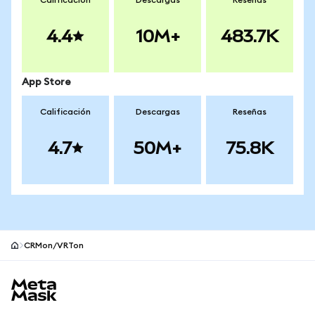
Calificación
Descargas
Reseñas
4.4
10M+
483.7K
App Store
Calificación
Descargas
Reseñas
4.7
50M+
75.8K
CRMon/VRTon
Pie de página del sitio MetaMask