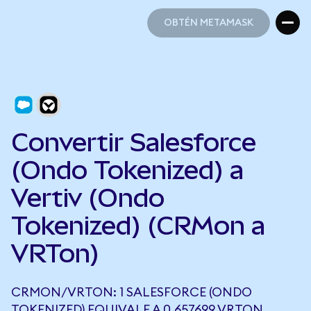
OBTÉN METAMASK
OBTÉN METAMASK
Convertir Salesforce
(Ondo Tokenized) a
Vertiv (Ondo
Tokenized) (CRMon a
VRTon)
CRMON/VRTON: 1 SALESFORCE (ONDO
TOKENIZED) EQUIVALE A 0,657699 VRTON