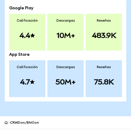
Google Play
Calificación
Descargas
Reseñas
4.4
10M+
483.9K
App Store
Calificación
Descargas
Reseñas
4.7
50M+
75.8K
CRWDon/BNOon
Pie de página del sitio MetaMask