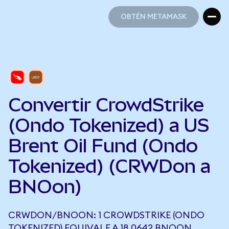
OBTÉN METAMASK
OBTÉN METAMASK
Convertir CrowdStrike
(Ondo Tokenized) a US
Brent Oil Fund (Ondo
Tokenized) (CRWDon a
BNOon)
CRWDON/BNOON: 1 CROWDSTRIKE (ONDO
TOKENIZED) EQUIVALE A 18,0642 BNOON