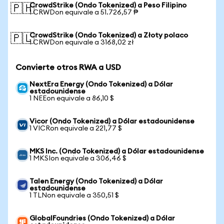
CrowdStrike (Ondo Tokenized) a Peso Filipino
🇵🇭
1 CRWDon equivale a 51.726,57 ₱
CrowdStrike (Ondo Tokenized) a Złoty polaco
🇵🇱
1 CRWDon equivale a 3168,02 zł
Convierte otros RWA a USD
NextEra Energy (Ondo Tokenized) a Dólar
estadounidense
1 NEEon equivale a 86,10 $
Vicor (Ondo Tokenized) a Dólar estadounidense
1 VICRon equivale a 221,77 $
MKS Inc. (Ondo Tokenized) a Dólar estadounidense
1 MKSIon equivale a 306,46 $
Talen Energy (Ondo Tokenized) a Dólar
estadounidense
1 TLNon equivale a 350,51 $
GlobalFoundries (Ondo Tokenized) a Dólar