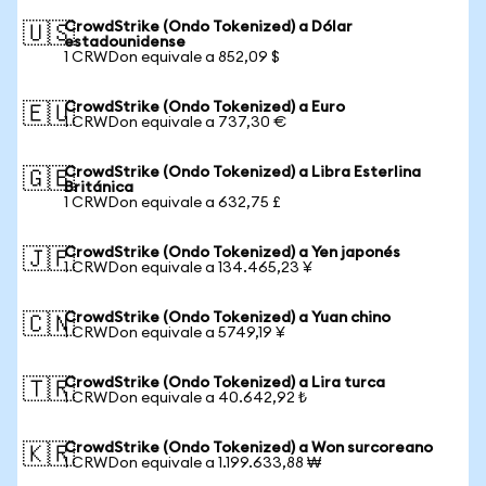
CrowdStrike (Ondo Tokenized) a Dólar
🇺🇸
estadounidense
1 CRWDon equivale a 852,09 $
CrowdStrike (Ondo Tokenized) a Euro
🇪🇺
1 CRWDon equivale a 737,30 €
CrowdStrike (Ondo Tokenized) a Libra Esterlina
🇬🇧
Británica
1 CRWDon equivale a 632,75 £
CrowdStrike (Ondo Tokenized) a Yen japonés
🇯🇵
1 CRWDon equivale a 134.465,23 ¥
CrowdStrike (Ondo Tokenized) a Yuan chino
🇨🇳
1 CRWDon equivale a 5749,19 ¥
CrowdStrike (Ondo Tokenized) a Lira turca
🇹🇷
1 CRWDon equivale a 40.642,92 ₺
CrowdStrike (Ondo Tokenized) a Won surcoreano
🇰🇷
1 CRWDon equivale a 1.199.633,88 ₩