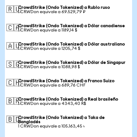
CrowdStrike (Ondo Tokenized) a Rublo ruso
🇷🇺
1 CRWDon equivale a 69.529,79 ₽
CrowdStrike (Ondo Tokenized) a Dólar canadiense
🇨🇦
1 CRWDon equivale a 1189,14 $
CrowdStrike (Ondo Tokenized) a Dólar australiano
🇦🇺
1 CRWDon equivale a 1205,74 $
CrowdStrike (Ondo Tokenized) a Dólar de Singapur
🇸🇬
1 CRWDon equivale a 1088,98 $
CrowdStrike (Ondo Tokenized) a Franco Suizo
🇨🇭
1 CRWDon equivale a 689,76 CHF
CrowdStrike (Ondo Tokenized) a Real brasileño
🇧🇷
1 CRWDon equivale a 4343,40 R$
CrowdStrike (Ondo Tokenized) a Taka de
🇧🇩
Bangladés
1 CRWDon equivale a 105.163,45 ৳