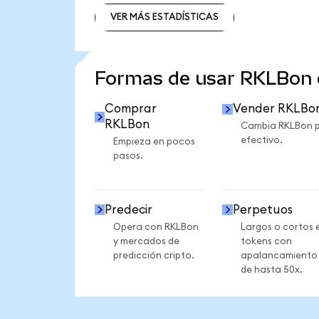
VER MÁS ESTADÍSTICAS
VER MÁS ESTADÍSTICAS
Formas de usar RKLBon
Comprar
Vender RKLBo
RKLBon
Cambia RKLBon 
efectivo.
Empieza en pocos
pasos.
Predecir
Perpetuos
Opera con RKLBon
Largos o cortos 
y mercados de
tokens con
predicción cripto.
apalancamiento
de hasta 50x.