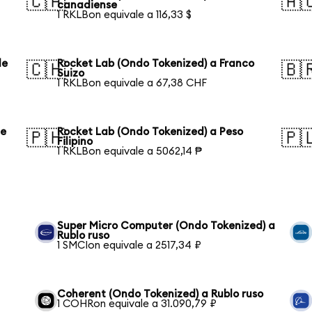
🇨🇦
🇦
canadiense
1 RKLBon equivale a 116,33 $
de
Rocket Lab (Ondo Tokenized) a Franco
🇨🇭
🇧
Suizo
1 RKLBon equivale a 67,38 CHF
de
Rocket Lab (Ondo Tokenized) a Peso
🇵🇭
🇵
Filipino
1 RKLBon equivale a 5062,14 ₱
Super Micro Computer (Ondo Tokenized) a
Rublo ruso
1 SMCIon equivale a 2517,34 ₽
Coherent (Ondo Tokenized) a Rublo ruso
1 COHRon equivale a 31.090,79 ₽