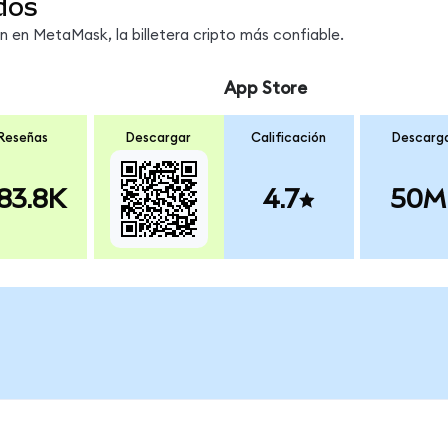
dos
en MetaMask, la billetera cripto más confiable.
App Store
Reseñas
Descargar
Calificación
Descarg
83.8K
4.7
50M