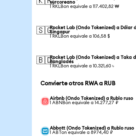
🇰🇷
surcoreano
1 RKLBon equivale a 117.402,82 ₩
Rocket Lab (Ondo Tokenized) a Dólar 
🇸🇬
Singapur
1 RKLBon equivale a 106,58 $
Rocket Lab (Ondo Tokenized) a Taka 
🇧🇩
Bangladés
1 RKLBon equivale a 10.321,60 ৳
Convierte otros RWA a RUB
Airbnb (Ondo Tokenized) a Rublo ruso
1 ABNBon equivale a 14.277,27 ₽
Abbott (Ondo Tokenized) a Rublo ruso
1 ABTon equivale a 8974,40 ₽