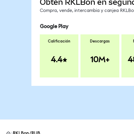
Obtén RKLBon en segun
Compra, vende, intercambia y canjea RKLBon 
Google Play
Calificación
Descargas
4.4
10M+
4
RKLBon/RUB