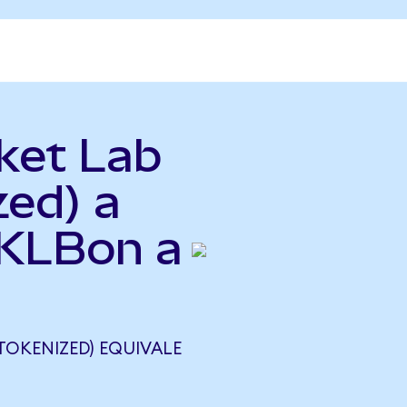
ket Lab
zed) a
RKLBon a
TOKENIZED) EQUIVALE