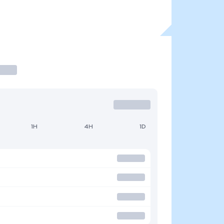
1H
4H
1D