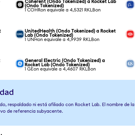
b
Coherent (Ondo Tokenized) a Rocket Lab
(Ondo Tokenized)
1 COHRon equivale a 4,5321 RKLBon
t
UnitedHealth (Ondo Tokenized) a Rocket
Lab (Ondo Tokenized)
1 UNHon equivale a 4,9939 RKLBon
t
General Electric (Ondo Tokenized) a
Rocket Lab (Ondo Tokenized)
1 GEon equivale a 4,4607 RKLBon
idad
do, respaldado ni está afiliado con Rocket Lab. El nombre de la
tivo de referencia subyacente.