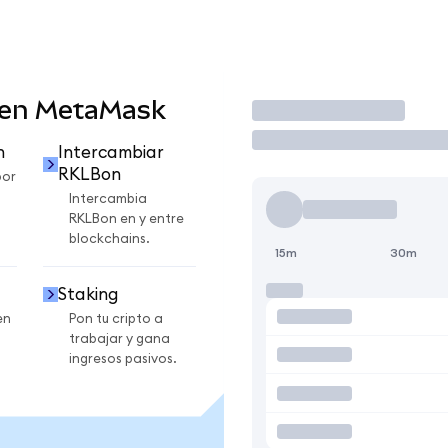
 en MetaMask
Operar
n
Intercambiar
RKLBon
por
Intercambia
RKLBon en y entre
blockchains.
15m
30m
Staking
en
Pon tu cripto a
trabajar y gana
ingresos pasivos.