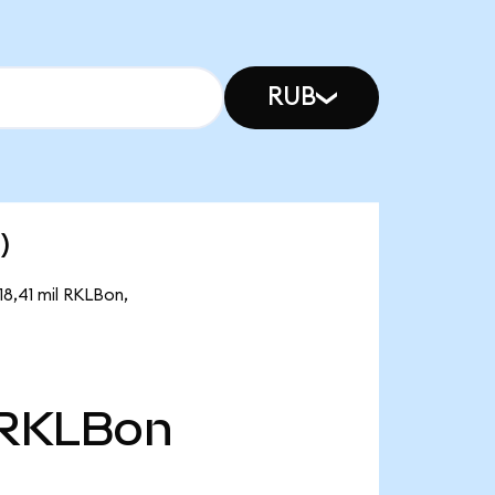
RUB
)
18,41 mil RKLBon,
RKLBon