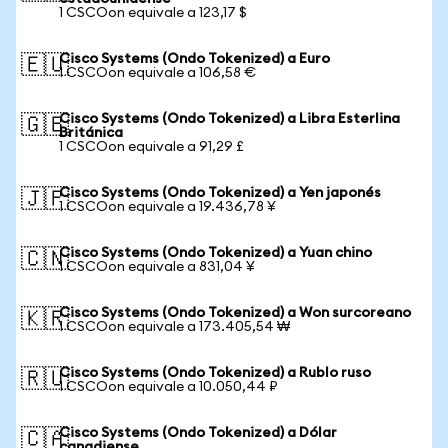
1 CSCOon equivale a 123,17 $
Cisco Systems (Ondo Tokenized) a Euro
🇪🇺
1 CSCOon equivale a 106,58 €
Cisco Systems (Ondo Tokenized) a Libra Esterlina
🇬🇧
Británica
1 CSCOon equivale a 91,29 £
Cisco Systems (Ondo Tokenized) a Yen japonés
🇯🇵
1 CSCOon equivale a 19.436,78 ¥
Cisco Systems (Ondo Tokenized) a Yuan chino
🇨🇳
1 CSCOon equivale a 831,04 ¥
Cisco Systems (Ondo Tokenized) a Won surcoreano
🇰🇷
1 CSCOon equivale a 173.405,54 ₩
Cisco Systems (Ondo Tokenized) a Rublo ruso
🇷🇺
1 CSCOon equivale a 10.050,44 ₽
Cisco Systems (Ondo Tokenized) a Dólar
🇨🇦
canadiense