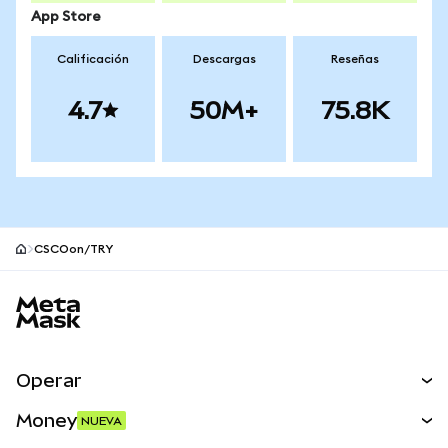
App Store
Calificación
Descargas
Reseñas
4.7
50M+
75.8K
CSCOon/TRY
Pie de página del sitio MetaMask
Operar
Canjear
Money
NUEVA
Predecir
NUEVA
Comprar