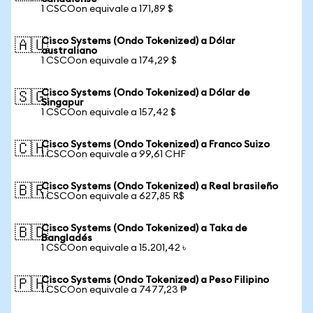
1 CSCOon equivale a 171,89 $
Cisco Systems (Ondo Tokenized) a Dólar
🇦🇺
australiano
1 CSCOon equivale a 174,29 $
Cisco Systems (Ondo Tokenized) a Dólar de
🇸🇬
Singapur
1 CSCOon equivale a 157,42 $
Cisco Systems (Ondo Tokenized) a Franco Suizo
🇨🇭
1 CSCOon equivale a 99,61 CHF
Cisco Systems (Ondo Tokenized) a Real brasileño
🇧🇷
1 CSCOon equivale a 627,85 R$
Cisco Systems (Ondo Tokenized) a Taka de
🇧🇩
Bangladés
1 CSCOon equivale a 15.201,42 ৳
Cisco Systems (Ondo Tokenized) a Peso Filipino
🇵🇭
1 CSCOon equivale a 7477,23 ₱