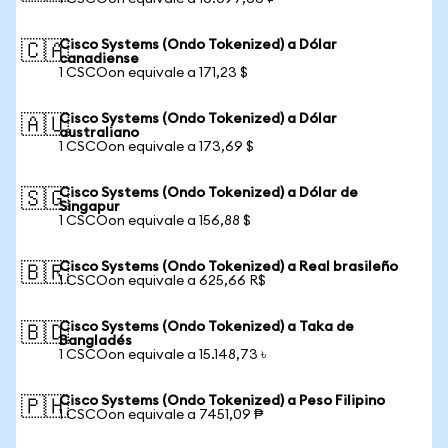
Cisco Systems (Ondo Tokenized) a Dólar
🇨🇦
canadiense
1 CSCOon equivale a 171,23 $
Cisco Systems (Ondo Tokenized) a Dólar
🇦🇺
australiano
1 CSCOon equivale a 173,69 $
Cisco Systems (Ondo Tokenized) a Dólar de
🇸🇬
Singapur
1 CSCOon equivale a 156,88 $
Cisco Systems (Ondo Tokenized) a Real brasileño
🇧🇷
1 CSCOon equivale a 625,66 R$
Cisco Systems (Ondo Tokenized) a Taka de
🇧🇩
Bangladés
1 CSCOon equivale a 15.148,73 ৳
Cisco Systems (Ondo Tokenized) a Peso Filipino
🇵🇭
1 CSCOon equivale a 7451,09 ₱