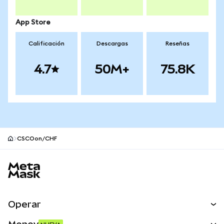
App Store
Calificación
Descargas
Reseñas
4.7
50M+
75.8K
CSCOon/CHF
Pie de página del sitio MetaMask
Operar
Canjear