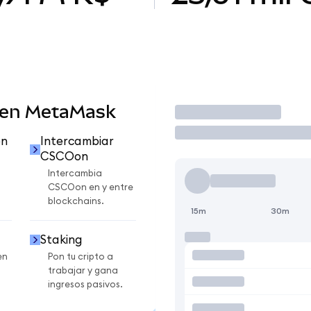
 en MetaMask
Operar
on
Intercambiar
CSCOon
Intercambia
CSCOon en y entre
blockchains.
15m
30m
Staking
en
Pon tu cripto a
trabajar y gana
ingresos pasivos.