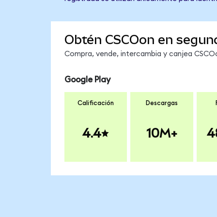
Obtén CSCOon en segun
Compra, vende, intercambia y canjea CSCOon
Google Play
Calificación
Descargas
4.4
10M+
4