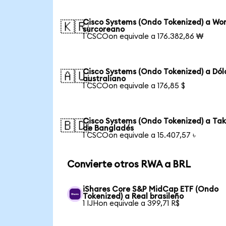
Cisco Systems (Ondo Tokenized) a Wo
🇰🇷
surcoreano
1 CSCOon equivale a 176.382,86 ₩
Cisco Systems (Ondo Tokenized) a Dól
🇦🇺
australiano
1 CSCOon equivale a 176,85 $
Cisco Systems (Ondo Tokenized) a Ta
🇧🇩
de Bangladés
1 CSCOon equivale a 15.407,57 ৳
Convierte otros RWA a BRL
iShares Core S&P MidCap ETF (Ondo
Tokenized) a Real brasileño
1 IJHon equivale a 399,71 R$