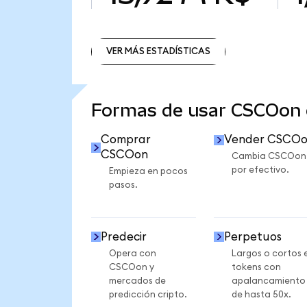
VER MÁS ESTADÍSTICAS
VER MÁS ESTADÍSTICAS
Formas de usar CSCOon
Comprar
Vender CSCO
CSCOon
Cambia CSCOon
por efectivo.
Empieza en pocos
pasos.
Predecir
Perpetuos
Opera con
Largos o cortos 
CSCOon y
tokens con
mercados de
apalancamiento
predicción cripto.
de hasta 50x.