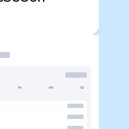
1H
4H
1D