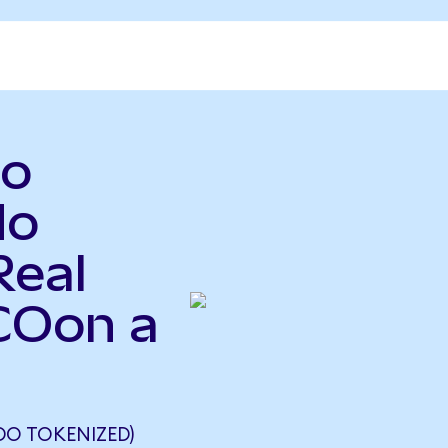
co
do
Real
SCOon a
DO TOKENIZED)