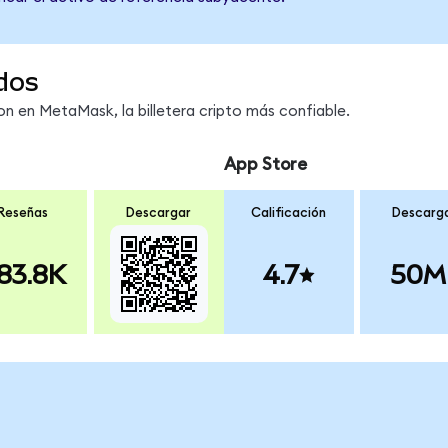
dos
 en MetaMask, la billetera cripto más confiable.
App Store
Reseñas
Descargar
Calificación
Descarg
83.8K
4.7
50M