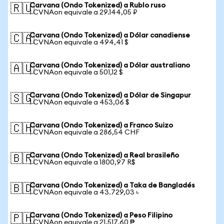
Carvana (Ondo Tokenized) a Rublo ruso
🇷🇺
1 CVNAon equivale a 29.144,05 ₽
Carvana (Ondo Tokenized) a Dólar canadiense
🇨🇦
1 CVNAon equivale a 494,41 $
Carvana (Ondo Tokenized) a Dólar australiano
🇦🇺
1 CVNAon equivale a 501,12 $
Carvana (Ondo Tokenized) a Dólar de Singapur
🇸🇬
1 CVNAon equivale a 453,06 $
Carvana (Ondo Tokenized) a Franco Suizo
🇨🇭
1 CVNAon equivale a 286,54 CHF
Carvana (Ondo Tokenized) a Real brasileño
🇧🇷
1 CVNAon equivale a 1800,97 R$
Carvana (Ondo Tokenized) a Taka de Bangladés
🇧🇩
1 CVNAon equivale a 43.729,03 ৳
Carvana (Ondo Tokenized) a Peso Filipino
🇵🇭
1 CVNAon equivale a 21.517,60 ₱