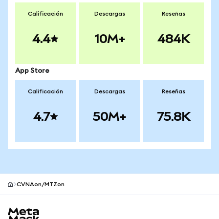
Calificación
Descargas
Reseñas
4.4
10M+
484K
App Store
Calificación
Descargas
Reseñas
4.7
50M+
75.8K
CVNAon/MTZon
Pie de página del sitio MetaMask