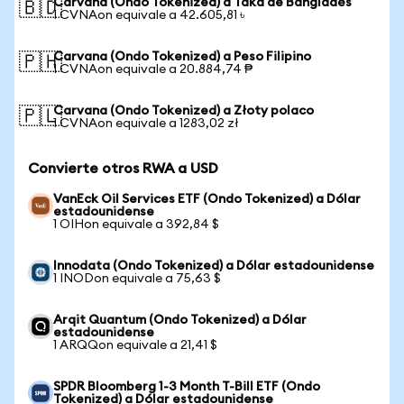
Carvana (Ondo Tokenized) a Taka de Bangladés
🇧🇩
1 CVNAon equivale a 42.605,81 ৳
Carvana (Ondo Tokenized) a Peso Filipino
🇵🇭
1 CVNAon equivale a 20.884,74 ₱
Carvana (Ondo Tokenized) a Złoty polaco
🇵🇱
1 CVNAon equivale a 1283,02 zł
Convierte otros RWA a USD
VanEck Oil Services ETF (Ondo Tokenized) a Dólar
estadounidense
1 OIHon equivale a 392,84 $
Innodata (Ondo Tokenized) a Dólar estadounidense
1 INODon equivale a 75,63 $
Arqit Quantum (Ondo Tokenized) a Dólar
estadounidense
1 ARQQon equivale a 21,41 $
SPDR Bloomberg 1-3 Month T-Bill ETF (Ondo
Tokenized) a Dólar estadounidense